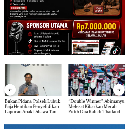
Bukan Pidana, Polsek Lubuk
“Double Winner”, Abimanyu
Baja Hentikan Penyelidikan
Melesat Kibarkan Merah
Laporan Anak Dibawa Tanpa
Putih Dua Kali di Thailand
Izin: Murni Sengketa Hak
Asuh!