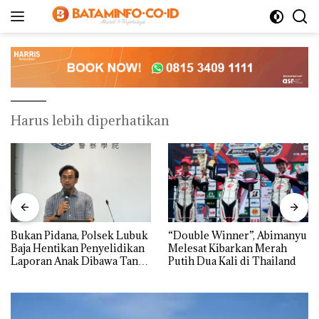
Langsung
ke
konten
Harus lebih diperhatikan
Bukan Pidana, Polsek Lubuk
“Double Winner”, Abimanyu
Baja Hentikan Penyelidikan
Melesat Kibarkan Merah
Laporan Anak Dibawa Tanpa
Putih Dua Kali di Thailand
Izin: Murni Sengketa Hak
Asuh!