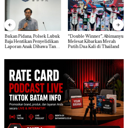
Bukan Pidana, Polsek Lubuk
“Double Winner”, Abimanyu
Baja Hentikan Penyelidikan
Melesat Kibarkan Merah
Laporan Anak Dibawa Tanpa
Putih Dua Kali di Thailand
Izin: Murni Sengketa Hak
Asuh!