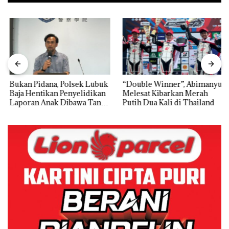
Bukan Pidana, Polsek Lubuk
“Double Winner”, Abimanyu
Baja Hentikan Penyelidikan
Melesat Kibarkan Merah
Laporan Anak Dibawa Tanpa
Putih Dua Kali di Thailand
Izin: Murni Sengketa Hak
Asuh!