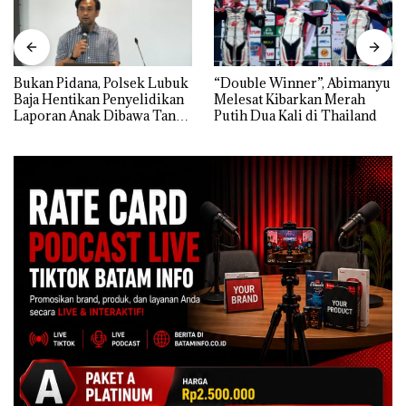
Bukan Pidana, Polsek Lubuk
“Double Winner”, Abimanyu
Baja Hentikan Penyelidikan
Melesat Kibarkan Merah
Laporan Anak Dibawa Tanpa
Putih Dua Kali di Thailand
Izin: Murni Sengketa Hak
Asuh!