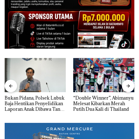
Bukan Pidana, Polsek Lubuk
“Double Winner”, Abimanyu
Baja Hentikan Penyelidikan
Melesat Kibarkan Merah
Laporan Anak Dibawa Tanpa
Putih Dua Kali di Thailand
Izin: Murni Sengketa Hak
Asuh!