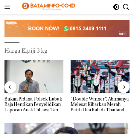
Langsung
ke
konten
Harga Elpiji 3 kg
Bukan Pidana, Polsek Lubuk
“Double Winner”, Abimanyu
Baja Hentikan Penyelidikan
Melesat Kibarkan Merah
Laporan Anak Dibawa Tanpa
Putih Dua Kali di Thailand
Izin: Murni Sengketa Hak
Asuh!