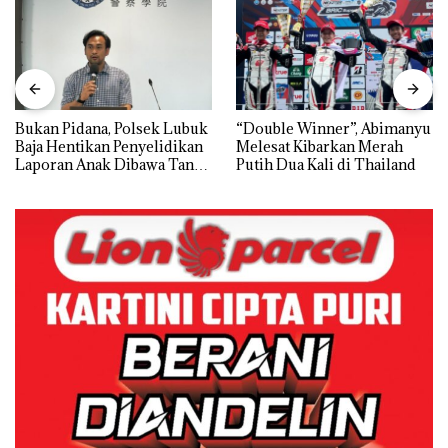
Bukan Pidana, Polsek Lubuk
“Double Winner”, Abimanyu
Baja Hentikan Penyelidikan
Melesat Kibarkan Merah
Laporan Anak Dibawa Tanpa
Putih Dua Kali di Thailand
Izin: Murni Sengketa Hak
Asuh!