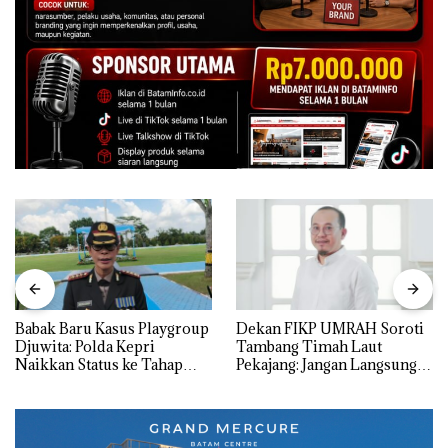
Babak Baru Kasus Playgroup
Dekan FIKP UMRAH Soroti
Djuwita: Polda Kepri
Tambang Timah Laut
Naikkan Status ke Tahap
Pekajang: Jangan Langsung
Penyidikan!
Bicara Kerugian, Buktikan
Dulu Kerusakan
Lingkungannya