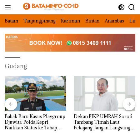
Langsung
ke
konten
Batam
Tanjungpinang
Karimun
Bintan
Anambas
Ling
Gudang
Babak Baru Kasus Playgroup
Dekan FIKP UMRAH Soroti
Djuwita: Polda Kepri
Tambang Timah Laut
Naikkan Status ke Tahap
Pekajang: Jangan Langsung
Penyidikan!
Bicara Kerugian, Buktikan
Dulu Kerusakan