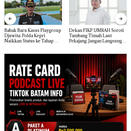
Babak Baru Kasus Playgroup
Dekan FIKP UMRAH Soroti
Djuwita: Polda Kepri
Tambang Timah Laut
Naikkan Status ke Tahap
Pekajang: Jangan Langsung
Penyidikan!
Bicara Kerugian, Buktikan
Dulu Kerusakan
Lingkungannya