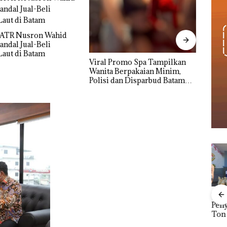
DPRD Karimun Gelar
romo Spa Tampilkan
Proye
Paripurna KUA-PPAS 2027,
Berpakaian Minim,
Sekup
Fokus pada Penguatan SDM,
an Disparbud Batam
Mulu
Infrastruktur, dan
ngan ‎
Pertumbuhan Ekonomi
TNI AL Gagalkan
Men
Penyelundupan 1,6
Wahi
Ton Pasir Timah
Jual
BREAKINGNEWS:
Ilegal di Lingga,
di B