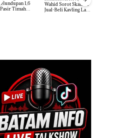
Tampilkan Wanita
d Sorot Skandal
Berpakaian Minim,
-Beli Kavling Laut
Polisi dan Disparbud
atam
DPRD Karimun Ge
Batam Turun Tangan ‎
Paripurna KUA-P
2027, Fokus pada
Penguatan SDM,
Infrastruktur, dan
Pertumbuhan
Ekonomi