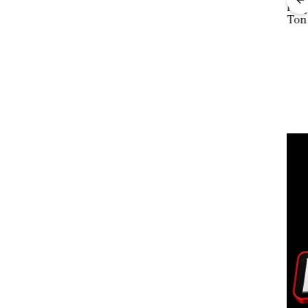
Pengusutan Kasus
Penyelundupan 1,6
Wahi
tik,
Narkoba di Empat
Ton Pasir Timah
Jual
pi
Lokasi, Devin:Cari
Ilegal di Lingga,
di B
dan Usut tuntas Siapa
Disembunyikan di
Aktor Utamanya
Bawah Kerambah
untuk Diselundupkan
ke Malaysia