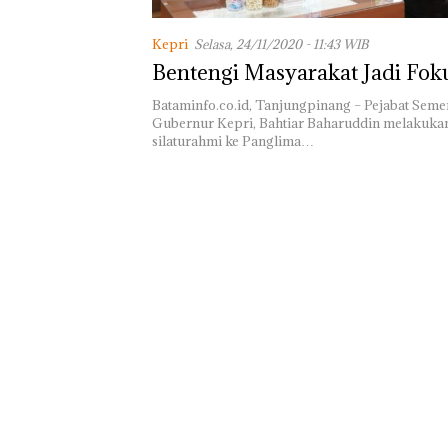
Jaringan Narko
Modus Vape da
Kemasan Makan
Kepri
Selasa, 24/11/2020 - 11:43 WIB
Batam, 2 WNA 
Bentengi Masyarakat Jadi Fo
DPO
Bataminfo.co.id, Tanjungpinang – Pejabat Semen
Gubernur Kepri, Bahtiar Baharuddin melakuka
silaturahmi ke Panglima…