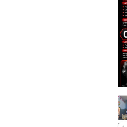
IPK Kota Batam Kawal
TNI AL Gagalkan
Men