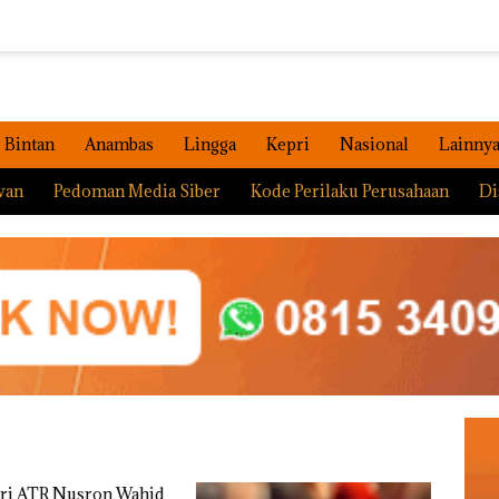
Bintan
Anambas
Lingga
Kepri
Nasional
Lainny
wan
Pedoman Media Siber
Kode Perilaku Perusahaan
Di