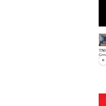
Proyek Jalan
IPK Kota
TNI AL
un
RE
Batam Kawal
Gagalkan
Martadinata
Pengusutan
Penyelundup
rna
Sekupang
Kasus
an 1,6 Ton
PAS
Dikritik,
Narkoba di
Pasir Timah
Fokus
Masih Mulus
Empat
Ilegal di
Men
Tapi Diaspal
Lokasi,
Lingga,
Nus
tan
Devin:Cari
Disembunyi
Wah
dan Usut
kan di Bawah
Skan
ruktur
tuntas Siapa
Kerambah
Beli
Aktor
untuk
Laut
mbuha
Utamanya
Diselundupk
Bat
omi
an ke
Malaysia