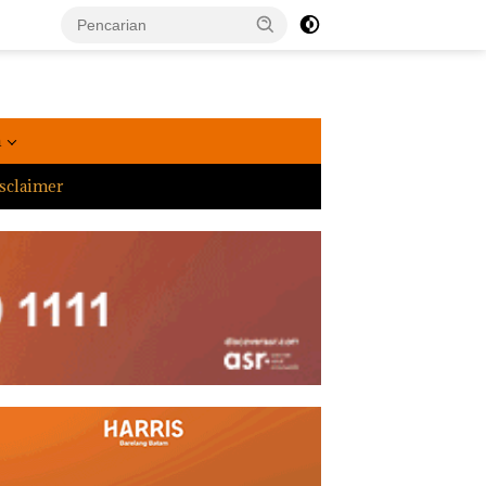
a
sclaimer