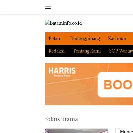
Langsung
ke
konten
Batam
Tanjungpinang
Karimun
Redaksi
Tentang Kami
SOP Warta
fokus utama