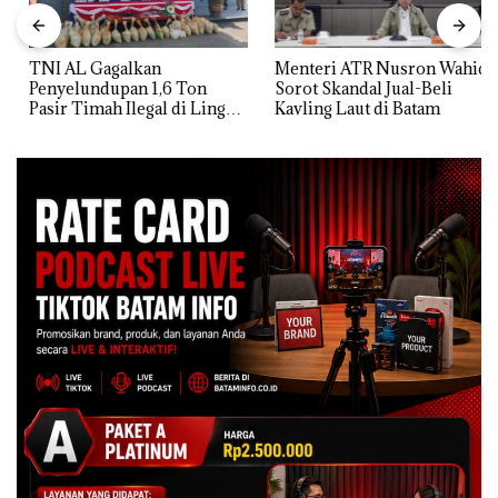
TNI AL Gagalkan
Menteri ATR Nusron Wahid
Penyelundupan 1,6 Ton
Sorot Skandal Jual-Beli
Pasir Timah Ilegal di Lingga,
Kavling Laut di Batam
Disembunyikan di Bawah
Kerambah untuk
Diselundupkan ke Malaysia