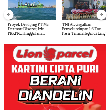
Proyek Dredging PT Mc
TNI AL Gagalkan
Dermott Disorot, Izin
Penyelundupan 1,6 Ton
PKKPRL Hingga Izin
Pasir Timah Ilegal di Lingga,
Lingkungan Dipertanyakan
Disembunyikan di Bawah
Kerambah untuk
Diselundupkan ke Malaysia