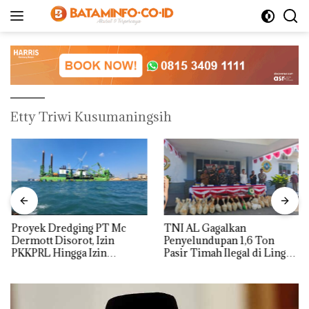
Langsung
ke
konten
Etty Triwi Kusumaningsih
Proyek Dredging PT Mc
TNI AL Gagalkan
Dermott Disorot, Izin
Penyelundupan 1,6 Ton
PKKPRL Hingga Izin
Pasir Timah Ilegal di Lingga,
Lingkungan Dipertanyakan
Disembunyikan di Bawah
Kerambah untuk
Diselundupkan ke Malaysia