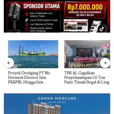
Proyek Dredging PT Mc
TNI AL Gagalkan
Dermott Disorot, Izin
Penyelundupan 1,6 Ton
PKKPRL Hingga Izin
Pasir Timah Ilegal di Lingga,
Lingkungan Dipertanyakan
Disembunyikan di Bawah
Kerambah untuk
Diselundupkan ke Malaysia