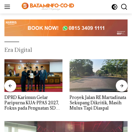
Langsung
ke
konten
Era Digital
DPRD Karimun Gelar
Proyek Jalan RE Martadinata
Paripurna KUA-PPAS 2027,
Sekupang Dikritik, Masih
Fokus pada Penguatan SDM,
Mulus Tapi Diaspal
Infrastruktur, dan
Pertumbuhan Ekonomi