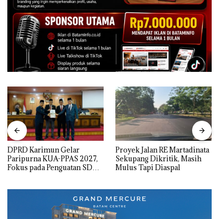
DPRD Karimun Gelar
Proyek Jalan RE Martadinata
Paripurna KUA-PPAS 2027,
Sekupang Dikritik, Masih
Fokus pada Penguatan SDM,
Mulus Tapi Diaspal
Infrastruktur, dan
Pertumbuhan Ekonomi