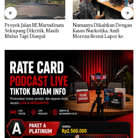
Proyek Jalan RE Martadinata
Namanya Dikaitkan Dengan
Sekupang Dikritik, Masih
Kasus Narkotika, Andi
Mulus Tapi Diaspal
Morena Resmi Lapor ke
Polda Kepri