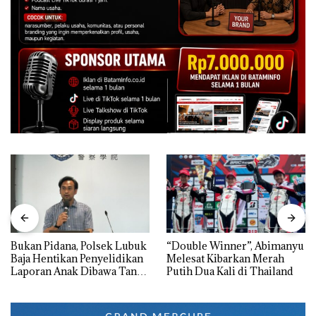
Bukan Pidana, Polsek Lubuk
“Double Winner”, Abimanyu
Baja Hentikan Penyelidikan
Melesat Kibarkan Merah
Laporan Anak Dibawa Tanpa
Putih Dua Kali di Thailand
Izin: Murni Sengketa Hak
Asuh!