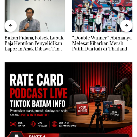
Bukan Pidana, Polsek Lubuk
“Double Winner”, Abimanyu
Baja Hentikan Penyelidikan
Melesat Kibarkan Merah
Laporan Anak Dibawa Tanpa
Putih Dua Kali di Thailand
Izin: Murni Sengketa Hak
Asuh!