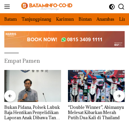
Langsung
ke
konten
Batam
Tanjungpinang
Karimun
Bintan
Anambas
Ling
Empat Pamen
Bukan Pidana, Polsek Lubuk
“Double Winner”, Abimanyu
Baja Hentikan Penyelidikan
Melesat Kibarkan Merah
Laporan Anak Dibawa Tanpa
Putih Dua Kali di Thailand
Izin: Murni Sengketa Hak
Asuh!