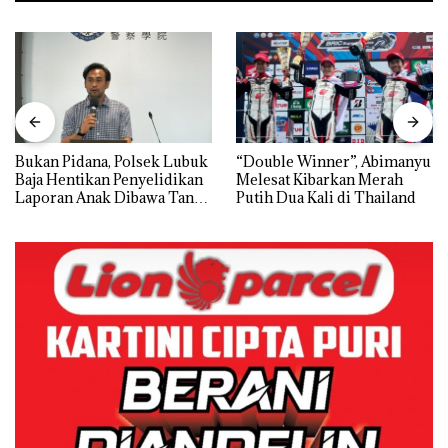
Bukan Pidana, Polsek Lubuk
“Double Winner”, Abimanyu
Baja Hentikan Penyelidikan
Melesat Kibarkan Merah
Laporan Anak Dibawa Tanpa
Putih Dua Kali di Thailand
Izin: Murni Sengketa Hak
Asuh!