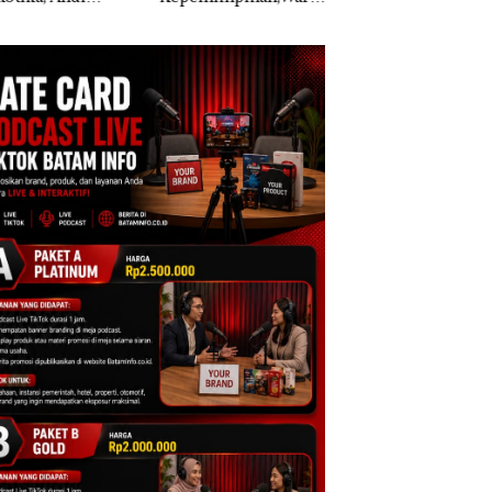
ena Resmi Lapor
a Natuna Keluhkan
olda Kepri
Sulit Temui Bupati