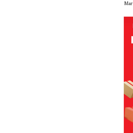
n
Sujapati 17
Terobos
Gelar
Mart
Bulan
Trotoar di
Paripurna
Sek
ika,
Kepemimpin
Kawasan
KUA-PPAS
Dikr
orena
an,Warga
Tiban
2027, Fokus
Mas
Lapor
Natuna
pada
Tapi
a
Keluhkan
Penguatan
Sulit Temui
SDM,
Bupati
Infrastruktur
, dan
Pertumbuha
n Ekonomi