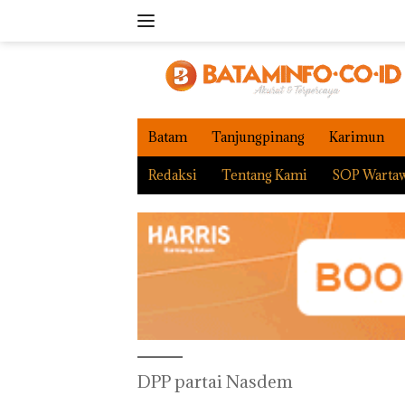
Langsung
ke
konten
Batam
Tanjungpinang
Karimun
Redaksi
Tentang Kami
SOP Warta
DPP partai Nasdem