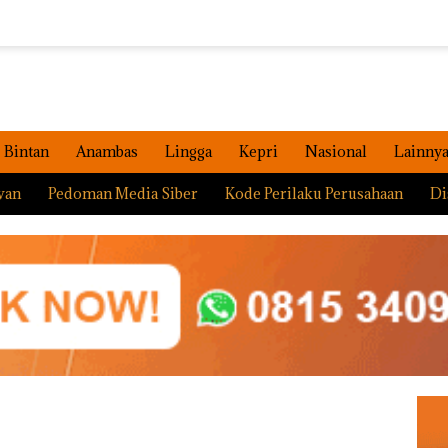
Bintan
Anambas
Lingga
Kepri
Nasional
Lainny
wan
Pedoman Media Siber
Kode Perilaku Perusahaan
Di