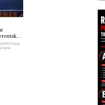
an
Masih Mulus Tapi
Mor
Diaspal
ke P
at
erentak
 (DPP) Partai
g bakal…