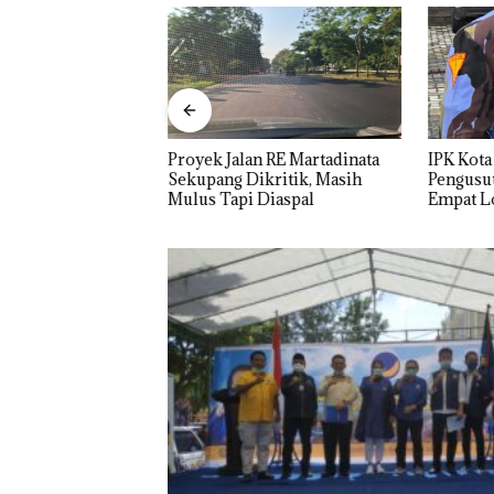
un Gelar
Proyek Jalan RE Martadinata
IPK Kota
KUA-PPAS 2027,
Sekupang Dikritik, Masih
Pengusut
 Penguatan SDM,
Mulus Tapi Diaspal
Empat Lo
r, dan
Usut tun
n Ekonomi
Utaman
Carolein Parew
‘Disemprot’ Ha
Terkait Aksi Ru