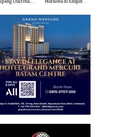
pang Dikritik,
Narkoba di Empat
Narkotika, Andi
ih Mulus Tapi
Lokasi, Devin:Cari
Morena Resmi La
pal
dan Usut tuntas Siapa
ke Polda Kepri
Aktor Utamanya