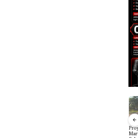
e
Macet Parah, Mobil
DPRD Karimun Gelar
Proy
an
Terobos Trotoar di
Paripurna KUA-PPAS
Mart