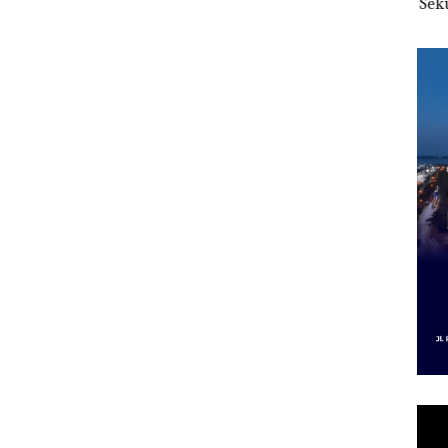
,Warg
Kawasan Tiban
2027, Fokus pada
Seku
kan
Penguatan SDM,
Mas
ati
Infrastruktur, dan
Dias
Pertumbuhan
Ekonomi