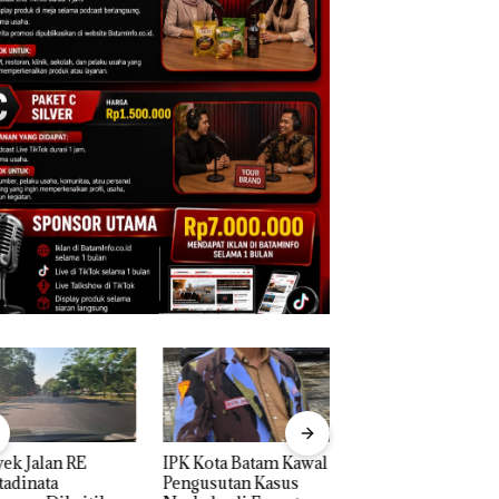
ek Jalan RE
IPK Kota Batam Kawal
Namanya Dikaitka
adinata
Pengusutan Kasus
Dengan Kasus