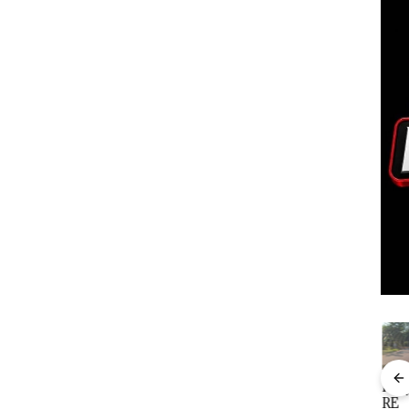
ya
Dari
Macet Parah,
DPRD
Proy
kan
Mujapati ke
Mobil
Karimun
RE