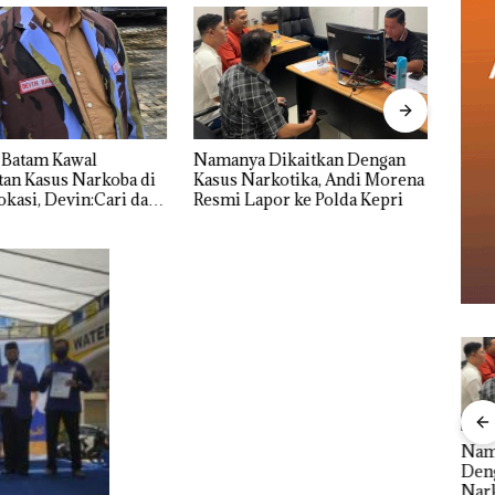
 Batam Kawal
Namanya Dikaitkan Dengan
Dari 
an Kasus Narkoba di
Kasus Narkotika, Andi Morena
Bula
kasi, Devin:Cari dan
Resmi Lapor ke Polda Kepri
Natu
tas Siapa Aktor
Bupa
ya
ang
Dukungan Anggota
Proyek Jalan RE
Nam
kim,
DPD RI Sambut HUT
Martadinata
Den
sak
RI ke-81 di LPP Batam
Sekupang Dikritik,
Nark