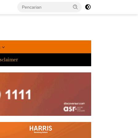
a
sclaimer