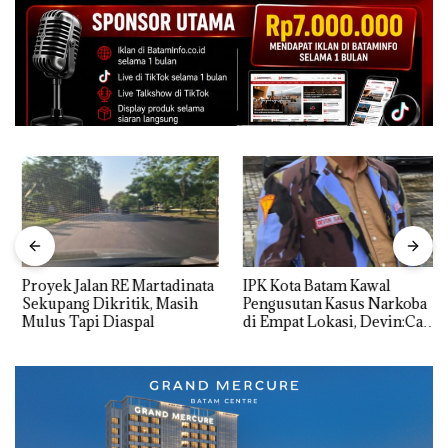
Proyek Jalan RE Martadinata
IPK Kota Batam Kawal
Sekupang Dikritik, Masih
Pengusutan Kasus Narkoba
Mulus Tapi Diaspal
di Empat Lokasi, Devin:Cari
dan Usut tuntas Siapa Aktor
Utamanya