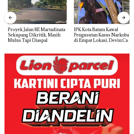
Proyek Jalan RE Martadinata
IPK Kota Batam Kawal
Sekupang Dikritik, Masih
Pengusutan Kasus Narkoba
Mulus Tapi Diaspal
di Empat Lokasi, Devin:Cari
dan Usut tuntas Siapa Aktor
Utamanya