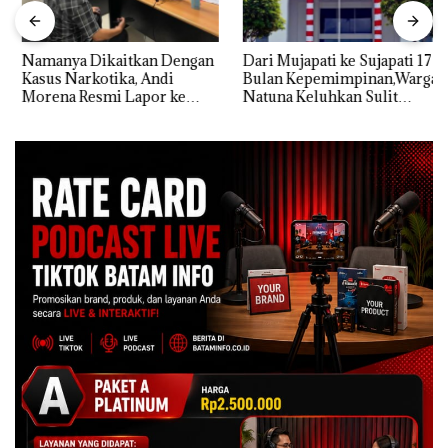
Namanya Dikaitkan Dengan
Dari Mujapati ke Sujapati 17
Kasus Narkotika, Andi
Bulan Kepemimpinan,Warga
Morena Resmi Lapor ke
Natuna Keluhkan Sulit
Polda Kepri
Temui Bupati