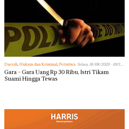
Daerah
,
Hukum dan Kriminal
,
Peristiwa
Selasa, 18/08/2020 - 09:52
WIB
Gara – Gara Uang Rp 30 Ribu, Istri Tikam
Suami Hingga Tewas