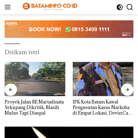
Langsung
ke
konten
Ditikam istri
Proyek Jalan RE Martadinata
IPK Kota Batam Kawal
Sekupang Dikritik, Masih
Pengusutan Kasus Narkoba
Mulus Tapi Diaspal
di Empat Lokasi, Devin:Cari
dan Usut tuntas Siapa Aktor
Utamanya