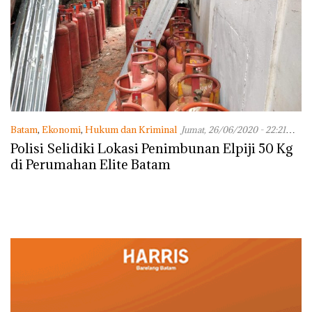
Batam
,
Ekonomi
,
Hukum dan Kriminal
Jumat, 26/06/2020 - 22:21
WIB
Polisi Selidiki Lokasi Penimbunan Elpiji 50 Kg
di Perumahan Elite Batam