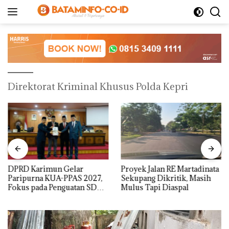
Langsung
ke
konten
Direktorat Kriminal Khusus Polda Kepri
DPRD Karimun Gelar
Proyek Jalan RE Martadinata
Paripurna KUA-PPAS 2027,
Sekupang Dikritik, Masih
Fokus pada Penguatan SDM,
Mulus Tapi Diaspal
Infrastruktur, dan
Pertumbuhan Ekonomi