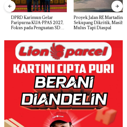
DPRD Karimun Gelar
Proyek Jalan RE Martadinata
Paripurna KUA-PPAS 2027,
Sekupang Dikritik, Masih
Fokus pada Penguatan SDM,
Mulus Tapi Diaspal
Infrastruktur, dan
Pertumbuhan Ekonomi