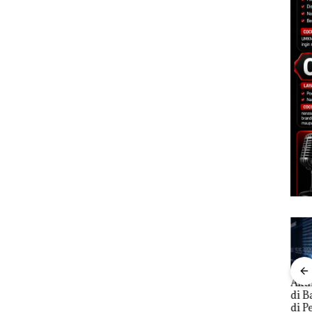
Aktifitas Judi Online
a
DPRD Karimun Gelar
Pro
di Batam Beroperasi
ita
Paripurna KUA-PPAS
Mc D
di Perumahan Mewah