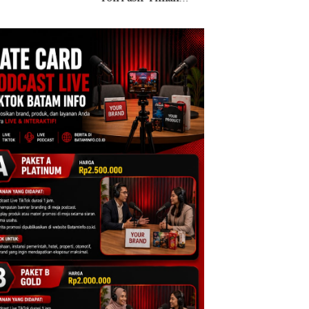
al di Lingga,
di Batam
Polisi dan Dispar
embunyikan di
Batam Turun Tanga
ah Kerambah
uk Diselundupkan
alaysia