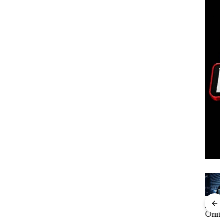
Aktifitas Judi
i ATR
Viral Promo
DPRD
Pro
Online di
n
Spa
Karimun
Dre