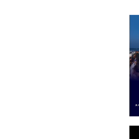
im,
2027, Fokus pada
Izin
di Batam Center
arbud
Penguatan SDM,
Izin
ngan ‎
Infrastruktur, dan
Dip
Pertumbuhan
Ekonomi