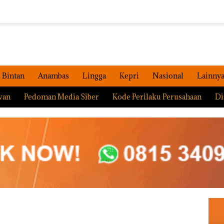
Bintan
Anambas
Lingga
Kepri
Nasional
Lainny
wan
Pedoman Media Siber
Kode Perilaku Perusahaan
Di