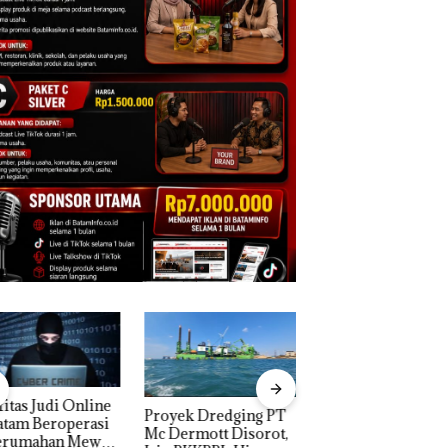
yek Dredging PT
TNI AL Gagalkan
Menteri ATR Nus
ermott Disorot,
Penyelundupan 1,6
Wahid Sorot Skan