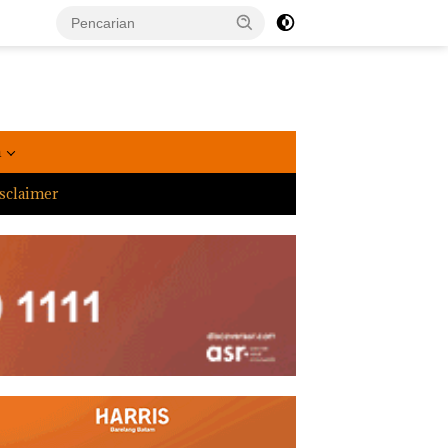
a
sclaimer