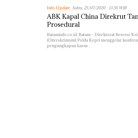
Telusuri Aktivi
Info Update
Sabtu, 25/07/2020 - 13:56 WIB
CPM di Pekajan
ABK Kapal China Direkrut Ta
Prosedural
Bataminfo.co.id, Batam – Direktorat Reserse 
(Ditreskrimum) Polda Kepri menggelar konfren
pengungkapan kasus…