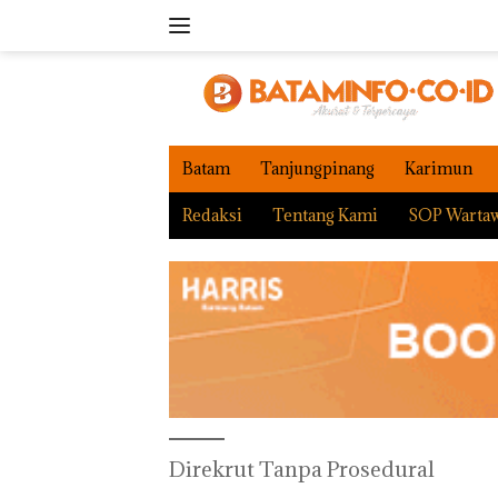
Langsung
ke
konten
Batam
Tanjungpinang
Karimun
Redaksi
Tentang Kami
SOP Warta
Direkrut Tanpa Prosedural