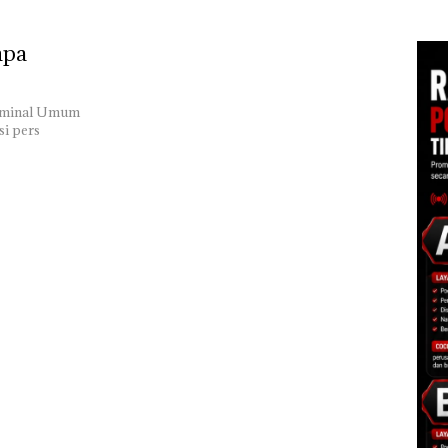
di Batam Center
tas PT
Kemasan Makanan di
Ileg
g
Batam, 2 WNA Masuk
Dis
npa
DPO
Baw
unt
ke M
Kriminal Umum
si pers