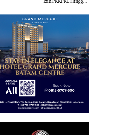
 PKKPRL Hingga
Ton Pasir Timah
Jual-Beli Kavling 
 Lingkungan
Ilegal di Lingga,
di Batam
ertanyakan
Disembunyikan di
Bawah Kerambah
untuk Diselundupkan
ke Malaysia