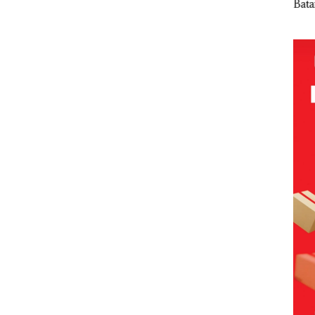
Batam
Sorot
Tampilkan
Gelar
Mc 
Beroperasi
 Jual-
Wanita
Paripurna
Diso
di
vling
Berpakaian
KUA-PPAS
PKK
Perumahan
Minim, Polisi
2027, Fokus
Hing
Mewah di
dan
pada
Lin
Batam
Disparbud
Penguatan
Dip
Center
Batam Turun
SDM,
an
Tangan ‎
Infrastruktur
, dan
Pertumbuha
n Ekonomi