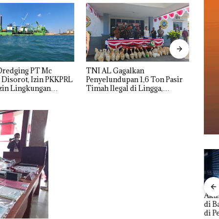
Gagalkan
Menteri ATR Nusron Wahid
Vira
dupan 1,6 Ton Pasir
Sorot Skandal Jual-Beli
Wani
egal di Lingga,
Kavling Laut di Batam
Polis
nyikan di Bawah
Turun
h untuk
dupkan ke Malaysia
Aktifitas Judi Online
ngkap
BNN Bongkar
TNI
di Batam Beroperasi
h
Jaringan Narkoba
Peny
di Perumahan Mewah
ta APH
Modus Vape dan
Ton 