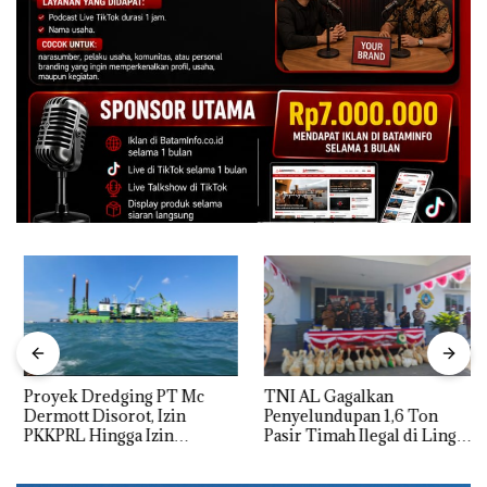
Proyek Dredging PT Mc
TNI AL Gagalkan
Dermott Disorot, Izin
Penyelundupan 1,6 Ton
PKKPRL Hingga Izin
Pasir Timah Ilegal di Lingga,
Lingkungan Dipertanyakan
Disembunyikan di Bawah
Kerambah untuk