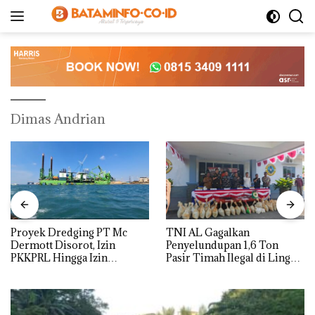
Langsung
ke
konten
Dimas Andrian
Proyek Dredging PT Mc
TNI AL Gagalkan
Dermott Disorot, Izin
Penyelundupan 1,6 Ton
PKKPRL Hingga Izin
Pasir Timah Ilegal di Lingga,
Lingkungan Dipertanyakan
Disembunyikan di Bawah
Kerambah untuk
Diselundupkan ke Malaysia