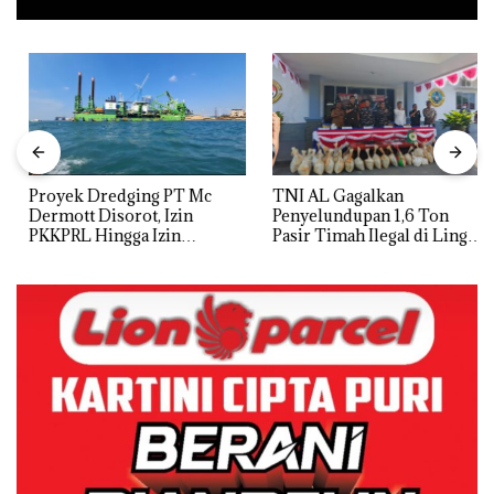
Proyek Dredging PT Mc
TNI AL Gagalkan
Dermott Disorot, Izin
Penyelundupan 1,6 Ton
PKKPRL Hingga Izin
Pasir Timah Ilegal di Lingga,
Lingkungan Dipertanyakan
Disembunyikan di Bawah
Kerambah untuk
Diselundupkan ke Malaysia