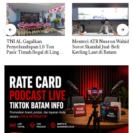
TNI AL Gagalkan
Menteri ATR Nusron Wahid
Penyelundupan 1,6 Ton
Sorot Skandal Jual-Beli
Pasir Timah Ilegal di Lingga,
Kavling Laut di Batam
Disembunyikan di Bawah
Kerambah untuk
Diselundupkan ke Malaysia