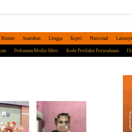
Bintan
Anambas
Lingga
Kepri
Nasional
Lainny
wan
Pedoman Media Siber
Kode Perilaku Perusahaan
Di