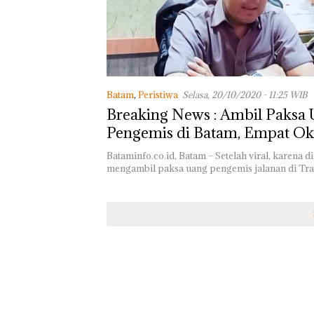
Batam
,
Peristiwa
Selasa, 20/10/2020 - 11:25 WIB
Breaking News : Ambil Paksa
Pengemis di Batam, Empat 
Dinsos Diamankan Polisi
Bataminfo.co.id, Batam – Setelah viral, karena d
mengambil paksa uang pengemis jalanan di Tra