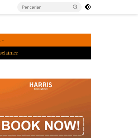
a
sclaimer