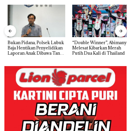
Bukan Pidana, Polsek Lubuk
“Double Winner”, Abimanyu
Baja Hentikan Penyelidikan
Melesat Kibarkan Merah
Laporan Anak Dibawa Tanpa
Putih Dua Kali di Thailand
Izin: Murni Sengketa Hak
Asuh!