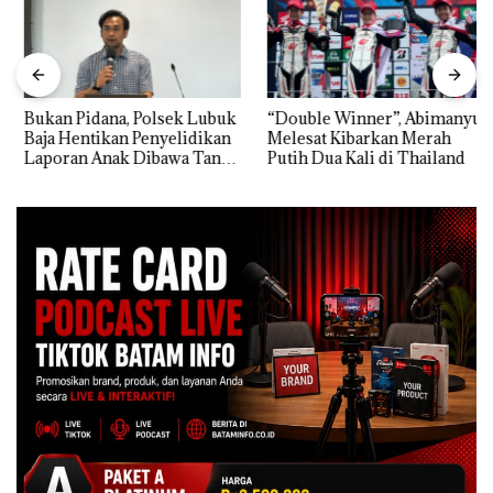
Bukan Pidana, Polsek Lubuk
“Double Winner”, Abimanyu
Baja Hentikan Penyelidikan
Melesat Kibarkan Merah
Laporan Anak Dibawa Tanpa
Putih Dua Kali di Thailand
Izin: Murni Sengketa Hak
Asuh!