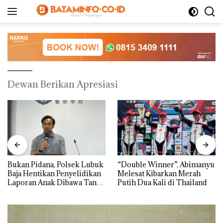
Langsung
ke
konten
Dewan Berikan Apresiasi
Bukan Pidana, Polsek Lubuk
“Double Winner”, Abimanyu
Baja Hentikan Penyelidikan
Melesat Kibarkan Merah
Laporan Anak Dibawa Tanpa
Putih Dua Kali di Thailand
Izin: Murni Sengketa Hak
Asuh!