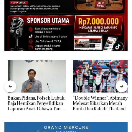
Bukan Pidana, Polsek Lubuk
“Double Winner”, Abimanyu
Baja Hentikan Penyelidikan
Melesat Kibarkan Merah
Laporan Anak Dibawa Tanpa
Putih Dua Kali di Thailand
Izin: Murni Sengketa Hak
Asuh!