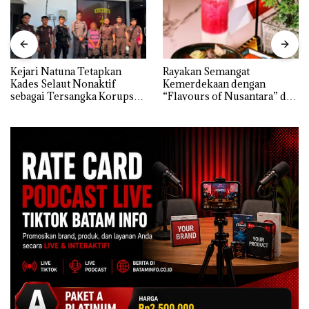
Kejari Natuna Tetapkan
Rayakan Semangat
Kades Selaut Nonaktif
Kemerdekaan dengan
sebagai Tersangka Korupsi
“Flavours of Nusantara” di
APBDes, Negara Rugi Rp533
Grand Mercure Batam
Juta
Centre