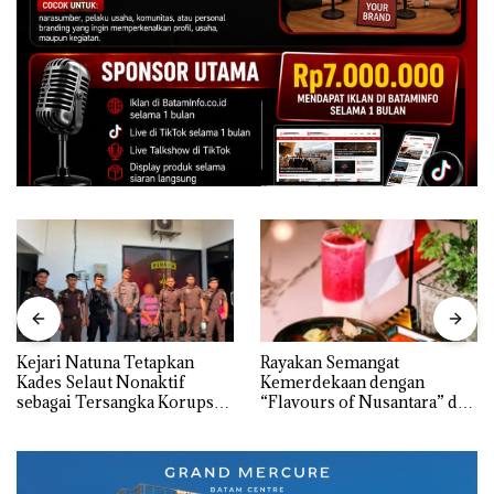
Kejari Natuna Tetapkan
Rayakan Semangat
Kades Selaut Nonaktif
Kemerdekaan dengan
sebagai Tersangka Korupsi
“Flavours of Nusantara” di
APBDes, Negara Rugi Rp533
Grand Mercure Batam
Juta
Centre