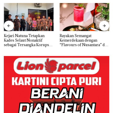
Kejari Natuna Tetapkan
Rayakan Semangat
Kades Selaut Nonaktif
Kemerdekaan dengan
sebagai Tersangka Korupsi
“Flavours of Nusantara” di
APBDes, Negara Rugi Rp533
Grand Mercure Batam
Juta
Centre