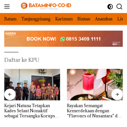
Langsung
ke
konten
Batam
Tanjungpinang
Karimun
Bintan
Anambas
Ling
Daftar ke KPU
Kejari Natuna Tetapkan
Rayakan Semangat
Kades Selaut Nonaktif
Kemerdekaan dengan
sebagai Tersangka Korupsi
“Flavours of Nusantara” di
APBDes, Negara Rugi Rp533
Grand Mercure Batam
Juta
Centre