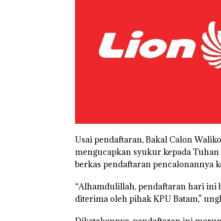
Usai pendaftaran, Bakal Calon Walik
mengucapkan syukur kepada Tuhan Ya
berkas pendaftaran pencalonannya k
“Alhamdulillah, pendaftaran hari ini
diterima oleh pihak KPU Batam,” ung
Kejari Natuna
Tetapkan Kades
Dikatakannya, pendaftaran ini meru