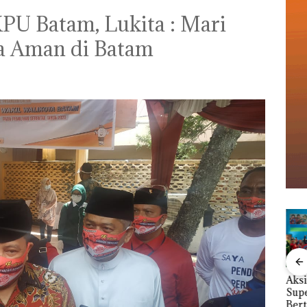
PU Batam, Lukita : Mari
da Aman di Batam
le
Perayaan Ulang
Kebakaran Lahan 600
Aksi
Tahun ke-24 HARRIS
Meter Persegi di
Sup
Resort Waterfront
Kampung Bugis,
Bert