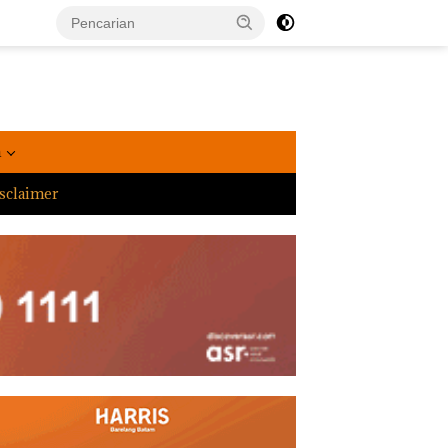
a
sclaimer