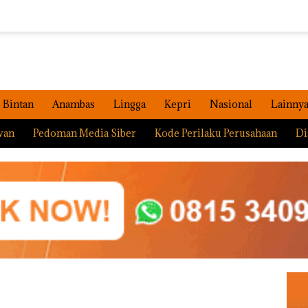
Bintan
Anambas
Lingga
Kepri
Nasional
Lainny
wan
Pedoman Media Siber
Kode Perilaku Perusahaan
Di