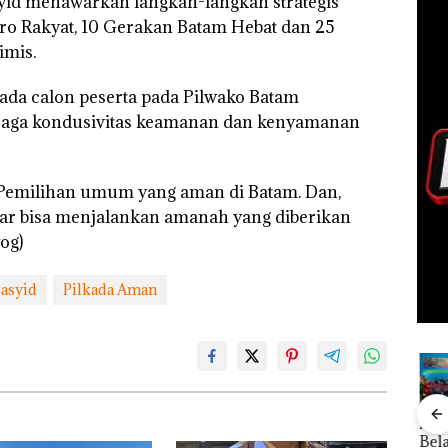
id menawarkan langkah-langkah strategis
ro Rakyat, 10 Gerakan Batam Hebat dan 25
imis.
ada calon peserta pada Pilwako Batam
jaga kondusivitas keamanan dan kenyamanan
 Pemilihan umum yang aman di Batam. Dan,
agar bisa menjalankan amanah yang diberikan
og)
asyid
Pilkada Aman
ang
Kejari
Rayakan
Kebakaran
Aksi
nkan
Natuna
Semangat
Lahan 600
Bela