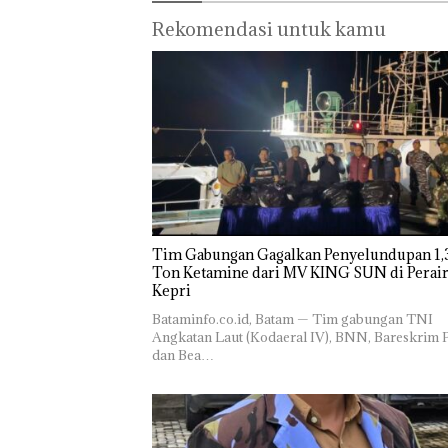
Rekomendasi untuk kamu
Tim Gabungan Gagalkan Penyelundupan 1,3
Ton Ketamine dari MV KING SUN di Perairan
‎​Bataminfo.co.id, Batam — Tim gabungan TNI
Angkatan Laut (Kodaeral IV), BNN, Bareskrim P
dan Bea…