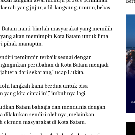
f
“Flavours of
Kampung Bugis,
Bert
gka
Nusantara” di Grand
Diduga Dipicu
Tang
aerah yang jujur, adil, langsung, umum, bebas
s,
Mercure Batam
Pembakaran Sampah
Kep
533
Centre
RI K
 Batam nanti, biarlah masyarakat yang memilih
a, yang akan memimpin Kota Batam untuk lima
ri pihak manapun.
endiri pemimpin terbaik sesuai dengan
nginginkan perubahan di Kota Batam menjadi
ejahtera dari sekarang,” ucap Lukita.
hi langkah kami berdua untuk bisa
ang kita cintai ini,” imbuhnya lagi.
judkan Batam bahagia dan mendunia dengan
sa dilakukan sendiri olehnya, melainkan
uh elemen masyarakat di Kota Batam.