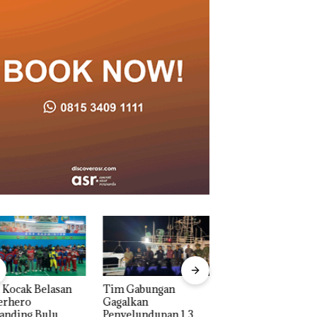
 Kocak Belasan
Tim Gabungan
Dua Orang
erhero
Gagalkan
Diamankan Akibat
anding Bulu
Penyelundupan 1,3
Nekat Simpan Vap