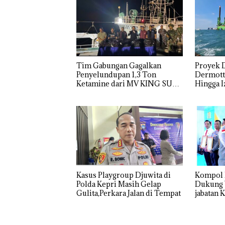
Superhero
Gagalkan
Akibat
Bertanding
Penyelundup
Simpan
Bulu Tangkis
an 1,3 Ton
Berisi
di Mapolda
Ketamine
Narko
Kepri,
dari MV
dalam
Sambut HUT
KING SUN
Kulkas,
RI Ke-81
di Perairan
Kapols
Tim Gabungan Gagalkan
Proyek 
Diedar
Penyelundupan 1,3 Ton
Dermott 
dengan
Ketamine dari MV KING SUN
Hingga I
Harga 2
Diperta
Kasus Playgroup Djuwita di
Kompol 
Polda Kepri Masih Gelap
Dukung Warga Batam Duduki
Gulita,Perkara Jalan di Tempat
jabatan 
Barelan