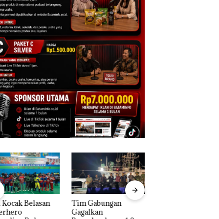
 Kocak Belasan
Tim Gabungan
Dua Orang
erhero
Gagalkan
Diamankan Akibat