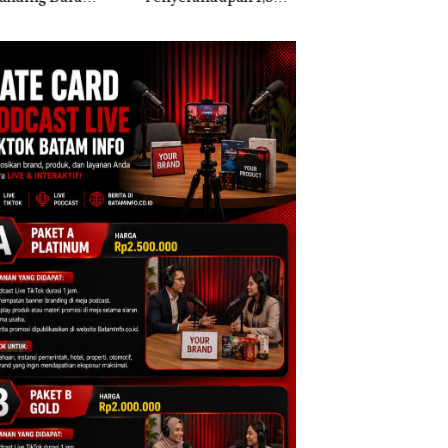
kis di Mapolda
Ton Ketamine dari
Berisi Narkoba da
ri, Sambut HUT
MV KING SUN di
Kulkas, Kapolsek:
e-81
Diedarkan dengan
Harga 2,5