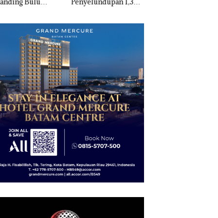
anding Bulu
Penyelundupan 1,3
Nekat Simpan Vap
kis di Mapolda
Ton Ketamine dari
Berisi Narkoba da
ri, Sambut HUT
MV KING SUN di
Kulkas, Kapolsek:
e-81
Diedarkan dengan
Harga 2,5