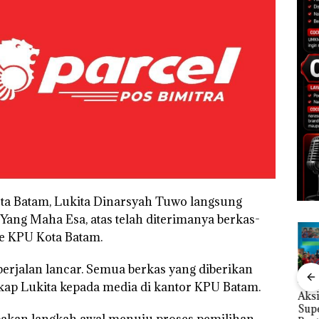
ota Batam, Lukita Dinarsyah Tuwo langsung
ng Maha Esa, atas telah diterimanya berkas-
e KPU Kota Batam.
 berjalan lancar. Semua berkas yang diberikan
kap Lukita kepada media di kantor KPU Batam.
Rayakan Semangat
Kebakaran Lahan 600
Aksi
Kemerdekaan dengan
Meter Persegi di
Sup
pakan langkah awal menuju proses pemilihan