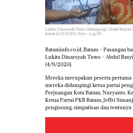
Pendapatan Seb
12,7% Secara
Tahunan
Lukita Dinarsyah Tuwo didampingi Abdul Basyid 
Jumat (4/9/2020). Foto : yog/BI
Bataminfo.co.id, Batam –
Pasangan bak
Lukita Dinarsyah Tuwo – Abdul Basy
(4/9/2020).
Mereka merupakan peserta pertama 
mereka didampingi ketua partai pen
Perjuangan Kota Batam, Nuryanto, Ke
Ketua Partai PKB Batam, Jeffri Siman
pengusung, simpatisan dan tentunya p