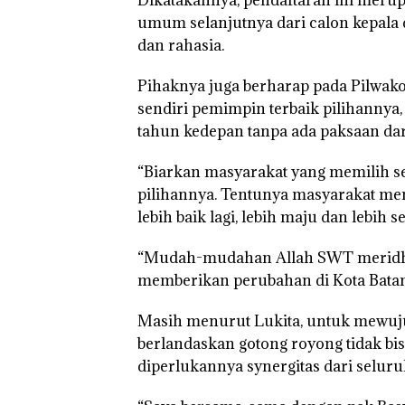
Selaut Nonakti
sebagai Tersan
umum selanjutnya dari calon kepala d
Korupsi APBDe
dan rahasia.
Negara Rugi Rp
Juta
Pihaknya juga berharap pada Pilwako
sendiri pemimpin terbaik pilihanny
tahun kedepan tanpa ada paksaan da
“Biarkan masyarakat yang memilih s
pilihannya. Tentunya masyarakat me
lebih baik lagi, lebih maju dan lebih s
“Mudah-mudahan Allah SWT meridho
memberikan perubahan di Kota Batam y
Masih menurut Lukita, untuk mewu
berlandaskan gotong royong tidak bi
diperlukannya synergitas dari selur