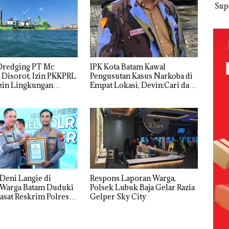
 Nekat
Tetapkan
Kemerdekaa
Meter
Sup
 Vape
Kades Selaut
n dengan
Persegi di
Ber
Nonaktif
“Flavours of
Kampung
Bulu
ba
sebagai
Nusantara”
Bugis,
di 
Tersangka
di Grand
Diduga
Kepr
Korupsi
Mercure
Dipicu
Sam
ek:
APBDes,
Batam
Pembakaran
RI K
Dredging PT Mc
IPK Kota Batam Kawal
kan
Negara Rugi
Centre
Sampah
Disorot, Izin PKKPRL
Pengusutan Kasus Narkoba di
Rp533 Juta
zin Lingkungan
Empat Lokasi, Devin:Cari dan
,5
nyakan
Usut tuntas Siapa Aktor
Utamanya
Deni Langie di
Respons Laporan Warga,
Polsek Lubuk Baja Gelar Razia
Kasat Reskrim Polresta
Gelper Sky City
g