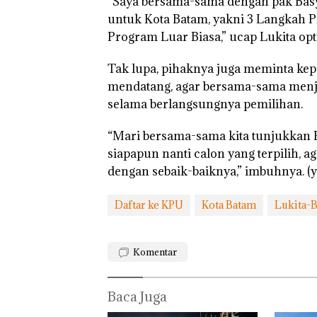
“Saya bersama-sama dengan pak Basy
untuk Kota Batam, yakni 3 Langkah P
Program Luar Biasa,” ucap Lukita opt
Tak lupa, pihaknya juga meminta kep
mendatang, agar bersama-sama men
selama berlangsungnya pemilihan.
“Mari bersama-sama kita tunjukkan
siapapun nanti calon yang terpilih, 
dengan sebaik-baiknya,” imbuhnya. (y
Daftar ke KPU
Kota Batam
Lukita-B
Komentar
Baca Juga
Aksi Kocak
Tim
Dua Or
Belasan
Gabungan
Diama