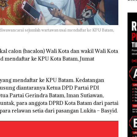
esar
Batam Gelar
Diduga Dipicu
Tang
Giveaway Spesial dan
Pembakaran Sampah
Kep
Diskon Menginap
RI K
24%
diwawancarai sejumlah wartawan usai mendaftar ke KPU Batam,
al calon (bacalon) Wali Kota dan wakil Wali Kota
id mendaftar ke KPU Kota Batam, Jumat
yang mendaftar ke KPU Batam. Kedatangan
gusung diantaranya Ketua DPD Partai PDI
tua Partai Gerindra Batam, Iman Sutiawan,
juntak, para anggota DPRD Kota Batam dari partai
ara relawan setia dari pasangan Lukita – Basyid.