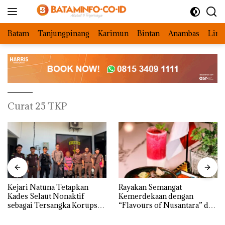
Langsung
ke
konten
Batam
Tanjungpinang
Karimun
Bintan
Anambas
Ling
Curat 25 TKP
Kejari Natuna Tetapkan
Rayakan Semangat
Kades Selaut Nonaktif
Kemerdekaan dengan
sebagai Tersangka Korupsi
“Flavours of Nusantara” di
APBDes, Negara Rugi Rp533
Grand Mercure Batam
Juta
Centre