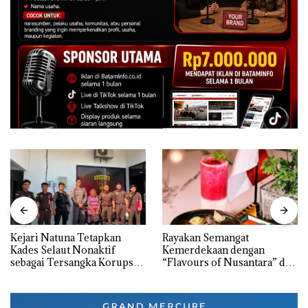
Kejari Natuna Tetapkan
Rayakan Semangat
Kades Selaut Nonaktif
Kemerdekaan dengan
sebagai Tersangka Korupsi
“Flavours of Nusantara” di
APBDes, Negara Rugi Rp533
Grand Mercure Batam
Juta
Centre