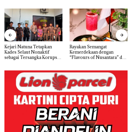
Kejari Natuna Tetapkan
Rayakan Semangat
Kades Selaut Nonaktif
Kemerdekaan dengan
sebagai Tersangka Korupsi
“Flavours of Nusantara” di
APBDes, Negara Rugi Rp533
Grand Mercure Batam
Juta
Centre