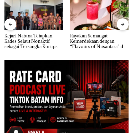
Kejari Natuna Tetapkan
Rayakan Semangat
Kades Selaut Nonaktif
Kemerdekaan dengan
sebagai Tersangka Korupsi
“Flavours of Nusantara” di
APBDes, Negara Rugi Rp533
Grand Mercure Batam
Juta
Centre