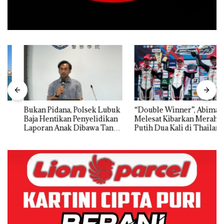
Bukan Pidana, Polsek Lubuk
“Double Winner”, Abimanyu
Baja Hentikan Penyelidikan
Melesat Kibarkan Merah
Laporan Anak Dibawa Tanpa
Putih Dua Kali di Thailand
Izin: Murni Sengketa Hak
Asuh!