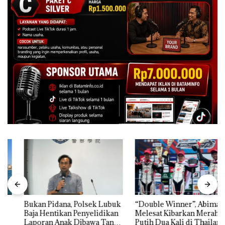
Bukan Pidana, Polsek Lubuk
“Double Winner”, Abimanyu
Baja Hentikan Penyelidikan
Melesat Kibarkan Merah
Laporan Anak Dibawa Tanpa
Putih Dua Kali di Thailand