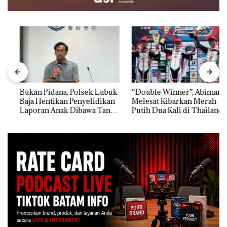
Bukan Pidana, Polsek Lubuk
“Double Winner”, Abimanyu
Baja Hentikan Penyelidikan
Melesat Kibarkan Merah
Laporan Anak Dibawa Tanpa
Putih Dua Kali di Thailand
Izin: Murni Sengketa Hak
Asuh!