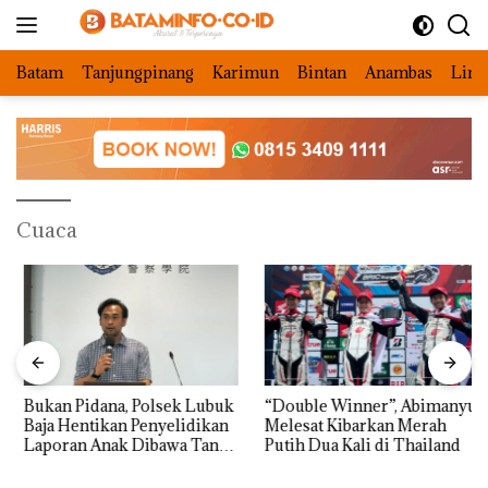
Langsung
ke
konten
Batam
Tanjungpinang
Karimun
Bintan
Anambas
Ling
Cuaca
Bukan Pidana, Polsek Lubuk
“Double Winner”, Abimanyu
Baja Hentikan Penyelidikan
Melesat Kibarkan Merah
Laporan Anak Dibawa Tanpa
Putih Dua Kali di Thailand
Izin: Murni Sengketa Hak
Asuh!