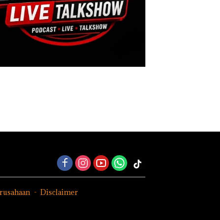
erusahaan
Disclaimer