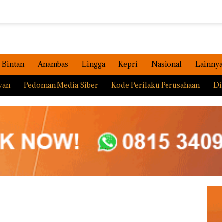
Bintan
Anambas
Lingga
Kepri
Nasional
Lainny
wan
Pedoman Media Siber
Kode Perilaku Perusahaan
Di