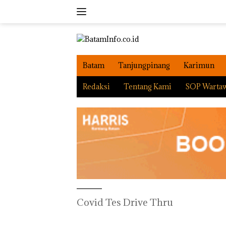
Langsung
ke
konten
Batam
Tanjungpinang
Karimun
Redaksi
Tentang Kami
SOP Warta
Covid Tes Drive Thru