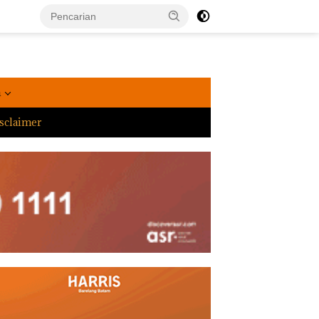
a
sclaimer