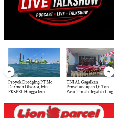
Proyek Dredging PT Mc
TNI AL Gagalkan
Dermott Disorot, Izin
Penyelundupan 1,6 Ton
PKKPRL Hingga Izin
Pasir Timah Ilegal di Lingga,
Lingkungan Dipertanyakan
Disembunyikan di Bawah
Kerambah untuk
Diselundupkan ke Malaysia