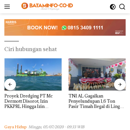
Langsung
ke
konten
Ciri hubungan sehat
Proyek Dredging PT Mc
TNI AL Gagalkan
Dermott Disorot, Izin
Penyelundupan 1,6 Ton
PKKPRL Hingga Izin
Pasir Timah Ilegal di Lingga,
Lingkungan Dipertanyakan
Disembunyikan di Bawah
Kerambah untuk
Diselundupkan ke Malaysia
Gaya Hidup
Minggu, 05/07/2020 - 09:33 WIB