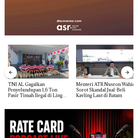
TNI AL Gagalkan
Menteri ATR Nusron Wahid
Penyelundupan 1,6 Ton
Sorot Skandal Jual-Beli
Pasir Timah Ilegal di Lingga,
Kavling Laut di Batam
Disembunyikan di Bawah
Kerambah untuk
Diselundupkan ke Malaysia