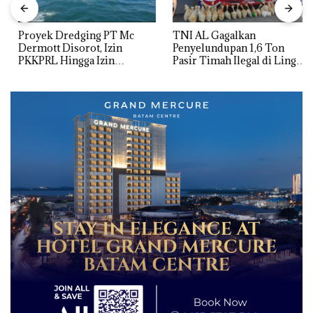
Proyek Dredging PT Mc
TNI AL Gagalkan
Dermott Disorot, Izin
Penyelundupan 1,6 Ton
PKKPRL Hingga Izin
Pasir Timah Ilegal di Lingga,
Lingkungan Dipertanyakan
Disembunyikan di Bawah
Kerambah untuk
Diselundupkan ke Malaysia