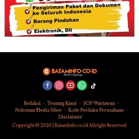
Redaksi
Tentang Kami
SOP Wartawan
Pedoman Media Siber
Kode Perilaku Perusahaan
Disclaimer
Copyright © 2026 | BatamInfo.co.id Allright Reserved