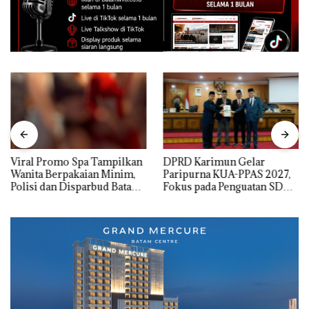
Viral Promo Spa Tampilkan
DPRD Karimun Gelar
Wanita Berpakaian Minim,
Paripurna KUA-PPAS 2027,
Polisi dan Disparbud Batam
Fokus pada Penguatan SDM,
Turun Tangan ‎
Infrastruktur, dan
Pertumbuhan Ekonomi