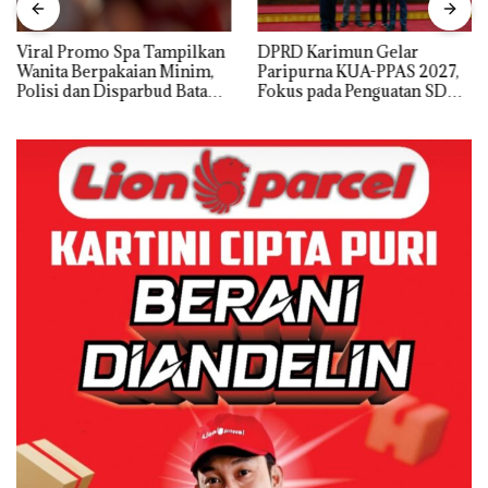
Viral Promo Spa Tampilkan
DPRD Karimun Gelar
Wanita Berpakaian Minim,
Paripurna KUA-PPAS 2027,
Polisi dan Disparbud Batam
Fokus pada Penguatan SDM,
Turun Tangan ‎
Infrastruktur, dan
Pertumbuhan Ekonomi