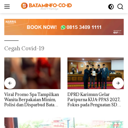
Langsung
ke
konten
Cegah Covid-19
Viral Promo Spa Tampilkan
DPRD Karimun Gelar
Wanita Berpakaian Minim,
Paripurna KUA-PPAS 2027,
Polisi dan Disparbud Batam
Fokus pada Penguatan SDM,
Turun Tangan ‎
Infrastruktur, dan
Pertumbuhan Ekonomi