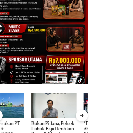
n Pidana, Polsek
“Double Winner”,
Dekan FIKP UMRA
k Baja Hentikan
Abimanyu Melesat
Pengelolaan