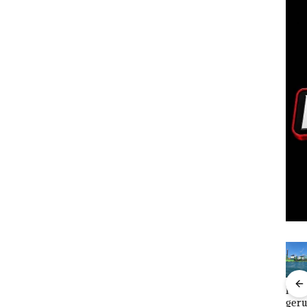
FIKP
Puluhan
Bisnis
‎Soal
Buk
:
Tahun
Wholesale
Pengerukan
Pida