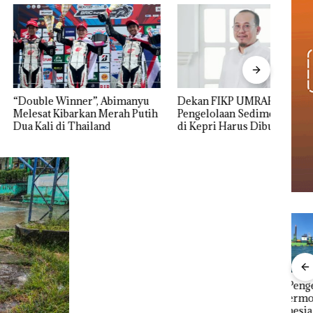
 Winner”, Abimanyu
Dekan FIKP UMRAH:
Pulu
Kibarkan Merah Putih
Pengelolaan Sedimentasi Laut
Cuma
 di Thailand
di Kepri Harus Dibuktikan
Seko
Secara Ilmiah, Jangan Sampai
Ditut
Bertentangan dengan
Konservasi
Viral Promo Spa
‎Soal Pengerukan PT
Buka
Tampilkan Wanita
McDermott
Lubu
t di
Berpakaian Minim,
Indonesia, KSOP
Peny