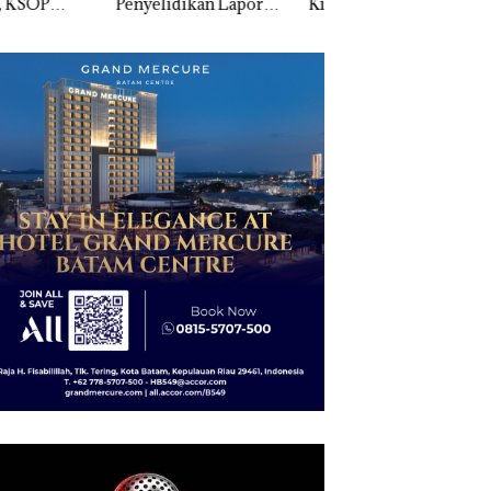
elidikan Laporan
Kibarkan Merah Putih
Sedimentasi Laut 
k Dibawa Tanpa
Dua Kali di Thailand
Kepri Harus
: Murni Sengketa
Dibuktikan Secara
Asuh!
Ilmiah, Jangan Sa
Bertentangan den
Konservasi