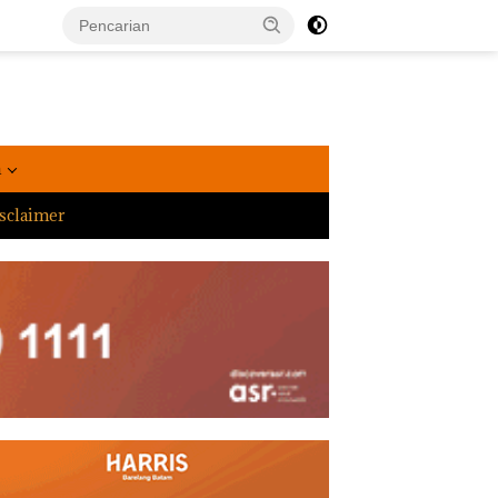
a
sclaimer