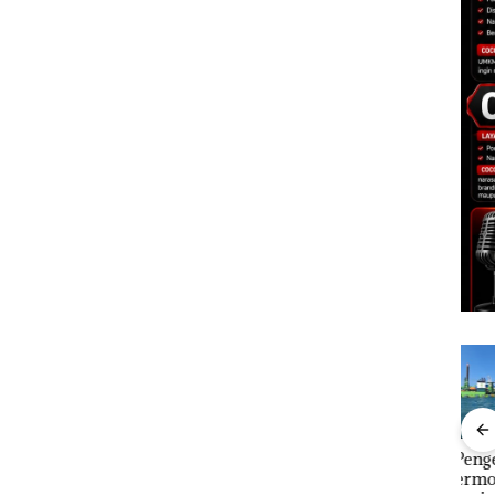
Bisnis Wholesale
‎Soal Pengerukan PT
Buka
 Cuma
Network Catat
McDermott
Lubu