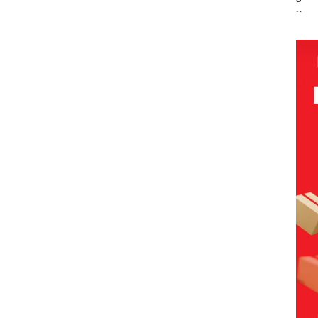
olaan
‘Bodong’
Network
PT
Pols
ntasi
Tapi Cuma
Catat
McDermott
Lubu
 Kepri
Ditegur, LBH
Pertumbuha
Indonesia,
Hen
Desak
n Pendapatan
KSOP
Peny
ikan
Sekolah
Sebesar
Khusus
Lap
Djuwita
12,7% Secara
Batam
Ana
Batam
Tahunan
Tegaskan
Tanp
Segera
Perizinan
Mur
i
Ditutup!
Ada di BP
Sen
tangan
Batam
Hak 
vasi