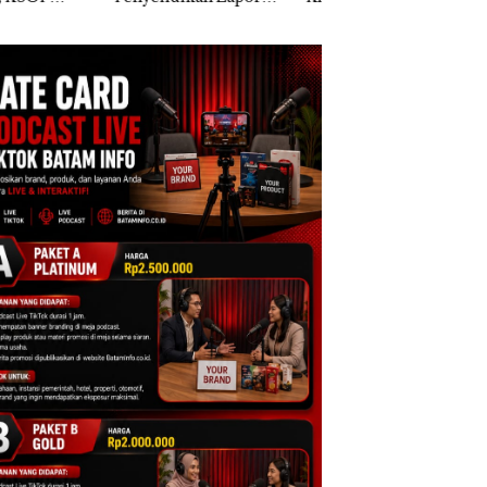
k Dibawa Tanpa
Dua Kali di Thailand
Kepri Harus
: Murni Sengketa
Dibuktikan Secara
Asuh!
Ilmiah, Jangan Sa
Bertentangan den
Konservasi