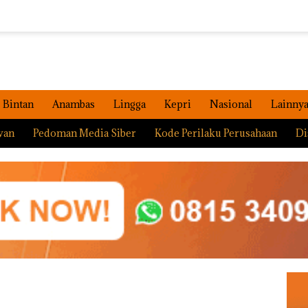
Bintan
Anambas
Lingga
Kepri
Nasional
Lainny
wan
Pedoman Media Siber
Kode Perilaku Perusahaan
Di