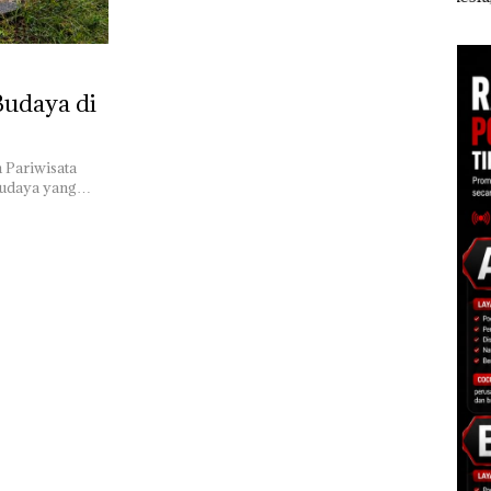
Polisi dan Disparbud
Khusus Batam
Ana
gga
Batam Turun Tangan ‎
Tegaskan Perizinan
Izin
Ada di BP Batam
Hak 
Budaya di
 Pariwisata
 budaya yang…