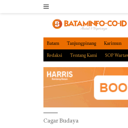
Langsung
ke
konten
Batam
Tanjungpinang
Karimun
Redaksi
Tentang Kami
SOP Warta
Cagar Budaya