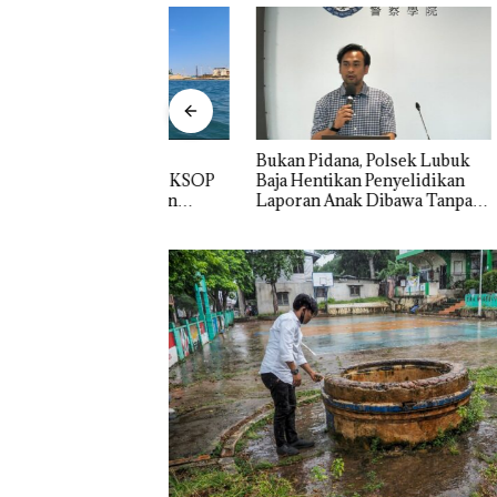
rukan PT
Bukan Pidana, Polsek Lubuk
“Double
Indonesia, KSOP
Baja Hentikan Penyelidikan
Melesat 
am Tegaskan
Laporan Anak Dibawa Tanpa
Dua Kali
da di BP Batam
Izin: Murni Sengketa Hak
Asuh!
Panglima TNI
Kunjungi Kepri,
Amsakar Sambu