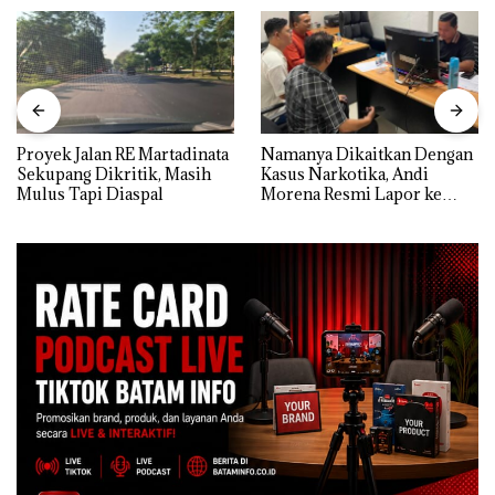
Proyek Jalan RE Martadinata
Namanya Dikaitkan Dengan
Sekupang Dikritik, Masih
Kasus Narkotika, Andi
Mulus Tapi Diaspal
Morena Resmi Lapor ke
Polda Kepri