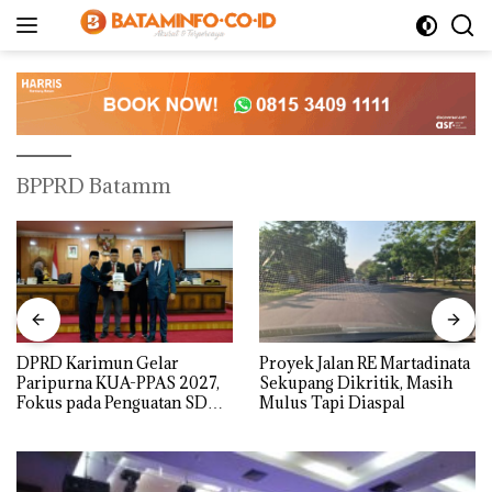
Langsung
ke
konten
BPPRD Batamm
DPRD Karimun Gelar
Proyek Jalan RE Martadinata
Paripurna KUA-PPAS 2027,
Sekupang Dikritik, Masih
Fokus pada Penguatan SDM,
Mulus Tapi Diaspal
Infrastruktur, dan
Pertumbuhan Ekonomi