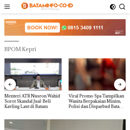
Langsung
ke
konten
BPOM Kepri
Menteri ATR Nusron Wahid
Viral Promo Spa Tampilkan
Sorot Skandal Jual-Beli
Wanita Berpakaian Minim,
Kavling Laut di Batam
Polisi dan Disparbud Batam
Turun Tangan ‎