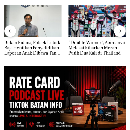
Bukan Pidana, Polsek Lubuk
“Double Winner”, Abimanyu
Baja Hentikan Penyelidikan
Melesat Kibarkan Merah
Laporan Anak Dibawa Tanpa
Putih Dua Kali di Thailand
Izin: Murni Sengketa Hak
Asuh!