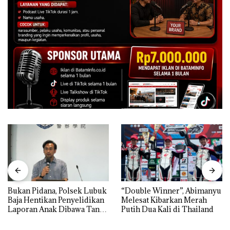
Bukan Pidana, Polsek Lubuk
“Double Winner”, Abimanyu
Baja Hentikan Penyelidikan
Melesat Kibarkan Merah
Laporan Anak Dibawa Tanpa
Putih Dua Kali di Thailand
Izin: Murni Sengketa Hak
Asuh!