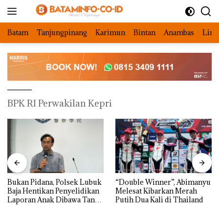
Langsung
ke
konten
Batam
Tanjungpinang
Karimun
Bintan
Anambas
Ling
BPK RI Perwakilan Kepri
Bukan Pidana, Polsek Lubuk
“Double Winner”, Abimanyu
Baja Hentikan Penyelidikan
Melesat Kibarkan Merah
Laporan Anak Dibawa Tanpa
Putih Dua Kali di Thailand
Izin: Murni Sengketa Hak
Asuh!