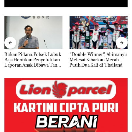
Bukan Pidana, Polsek Lubuk
“Double Winner”, Abimanyu
Baja Hentikan Penyelidikan
Melesat Kibarkan Merah
Laporan Anak Dibawa Tanpa
Putih Dua Kali di Thailand
Izin: Murni Sengketa Hak
Asuh!