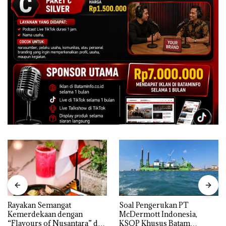
Rayakan Semangat
‎Soal Pengerukan PT
Kemerdekaan dengan
McDermott Indonesia,
“Flavours of Nusantara” di
KSOP Khusus Batam