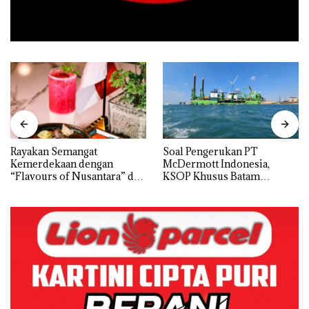
Rayakan Semangat
‎Soal Pengerukan PT
Kemerdekaan dengan
McDermott Indonesia,
“Flavours of Nusantara” di
KSOP Khusus Batam
Grand Mercure Batam
Tegaskan Perizinan Ada di
Centre
BP Batam