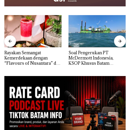
Rayakan Semangat
‎Soal Pengerukan PT
Kemerdekaan dengan
McDermott Indonesia,
“Flavours of Nusantara” di
KSOP Khusus Batam
Grand Mercure Batam
Tegaskan Perizinan Ada di
Centre
BP Batam