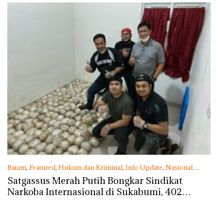
Batam
,
Featured
,
Hukum dan Kriminal
,
Info Update
,
Nasional
Kamis, 04/06/2020 - 15:25 WIB
Satgassus Merah Putih Bongkar Sindikat
Narkoba Internasional di Sukabumi, 402
Kilogram Sabu Disita