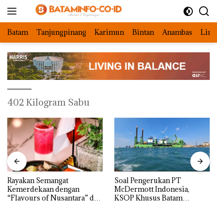
Langsung
ke
konten
Batam
Tanjungpinang
Karimun
Bintan
Anambas
Ling
402 Kilogram Sabu
Rayakan Semangat
‎Soal Pengerukan PT
Kemerdekaan dengan
McDermott Indonesia,
“Flavours of Nusantara” di
KSOP Khusus Batam
Grand Mercure Batam
Tegaskan Perizinan Ada di
Centre
BP Batam