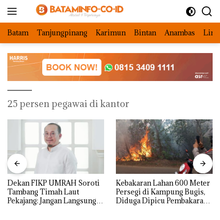
Langsung
ke
konten
Batam
Tanjungpinang
Karimun
Bintan
Anambas
Ling
25 persen pegawai di kantor
Dekan FIKP UMRAH Soroti
Kebakaran Lahan 600 Meter
Tambang Timah Laut
Persegi di Kampung Bugis,
Pekajang: Jangan Langsung
Diduga Dipicu Pembakaran
Bicara Kerugian, Buktikan
Sampah
Dulu Kerusakan