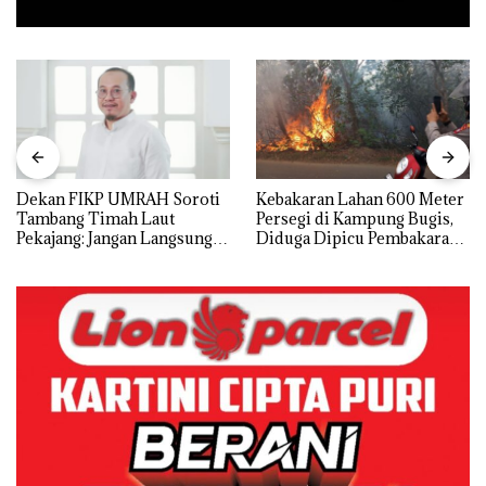
Dekan FIKP UMRAH Soroti
Kebakaran Lahan 600 Meter
Tambang Timah Laut
Persegi di Kampung Bugis,
Pekajang: Jangan Langsung
Diduga Dipicu Pembakaran
Bicara Kerugian, Buktikan
Sampah
Dulu Kerusakan
Lingkungannya