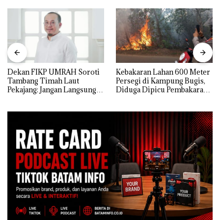
Dekan FIKP UMRAH Soroti
Kebakaran Lahan 600 Meter
Tambang Timah Laut
Persegi di Kampung Bugis,
Pekajang: Jangan Langsung
Diduga Dipicu Pembakaran
Bicara Kerugian, Buktikan
Sampah
Dulu Kerusakan
Lingkungannya