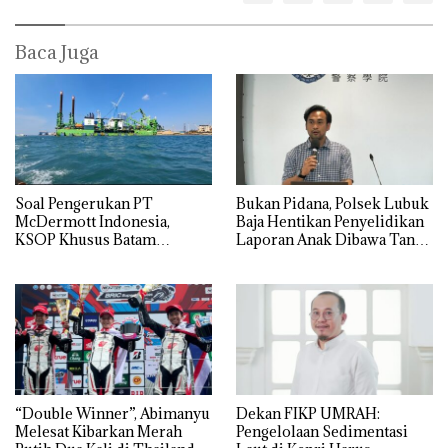
Baca Juga
‎Soal Pengerukan PT
Bukan Pidana, Polsek Lubuk
McDermott Indonesia,
Baja Hentikan Penyelidikan
KSOP Khusus Batam
Laporan Anak Dibawa Tanpa
Tegaskan Perizinan Ada di
Izin: Murni Sengketa Hak
BP Batam
Asuh!
“Double Winner”, Abimanyu
Dekan FIKP UMRAH:
Melesat Kibarkan Merah
Pengelolaan Sedimentasi