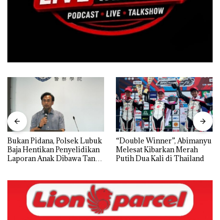
Bukan Pidana, Polsek Lubuk
“Double Winner”, Abimanyu
Baja Hentikan Penyelidikan
Melesat Kibarkan Merah
Laporan Anak Dibawa Tanpa
Putih Dua Kali di Thailand
Izin: Murni Sengketa Hak
Asuh!