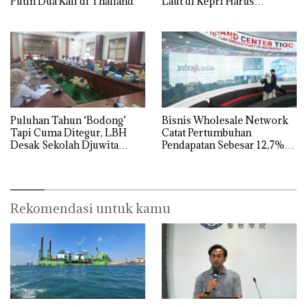
Putih Dua Kali di Thailand
Laut di Kepri Harus
Dibuktikan Secara Ilmiah,
Jangan Sampai Bertentangan
dengan Konservasi
Puluhan Tahun ‘Bodong’
Bisnis Wholesale Network
Tapi Cuma Ditegur, LBH
Catat Pertumbuhan
Desak Sekolah Djuwita
Pendapatan Sebesar 12,7%
Batam Segera Ditutup!
Secara Tahunan
Rekomendasi untuk kamu