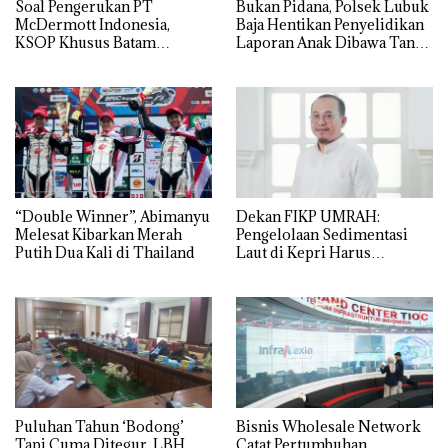
‎Soal Pengerukan PT
Bukan Pidana, Polsek Lubuk
McDermott Indonesia,
Baja Hentikan Penyelidikan
KSOP Khusus Batam
Laporan Anak Dibawa Tanpa
Tegaskan Perizinan Ada di
Izin: Murni Sengketa Hak
BP Batam
Asuh!
“Double Winner”, Abimanyu
Dekan FIKP UMRAH:
Melesat Kibarkan Merah
Pengelolaan Sedimentasi
Putih Dua Kali di Thailand
Laut di Kepri Harus
Dibuktikan Secara Ilmiah,
Jangan Sampai Bertentangan
dengan Konservasi
Puluhan Tahun ‘Bodong’
Bisnis Wholesale Network
Tapi Cuma Ditegur, LBH
Catat Pertumbuhan