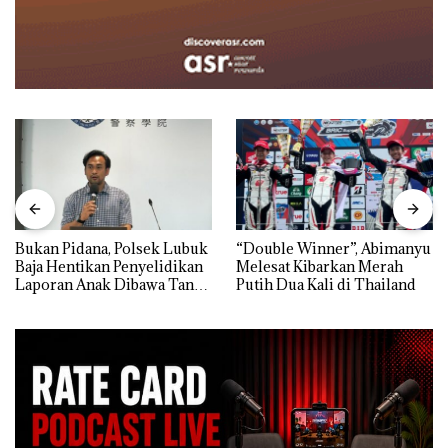
Bukan Pidana, Polsek Lubuk
“Double Winner”, Abimanyu
Baja Hentikan Penyelidikan
Melesat Kibarkan Merah
Laporan Anak Dibawa Tanpa
Putih Dua Kali di Thailand
Izin: Murni Sengketa Hak
Asuh!