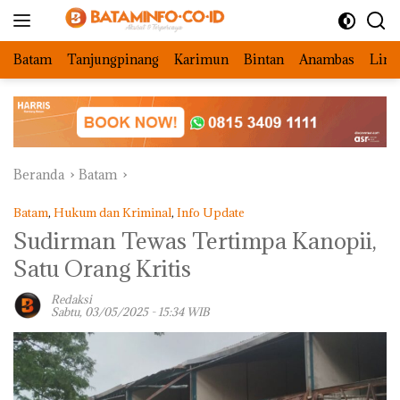
Langsung
ke
konten
Batam
Tanjungpinang
Karimun
Bintan
Anambas
Ling
Beranda
Batam
Batam
,
Hukum dan Kriminal
,
Info Update
Sudirman Tewas Tertimpa Kanopii,
Satu Orang Kritis
Redaksi
Sabtu, 03/05/2025 - 15:34 WIB