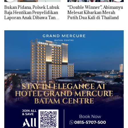
Bukan Pidana, Polsek Lubuk
“Double Winner”, Abimanyu
Baja Hentikan Penyelidikan
Melesat Kibarkan Merah
Laporan Anak Dibawa Tanpa
Putih Dua Kali di Thailand
Izin: Murni Sengketa Hak
Asuh!