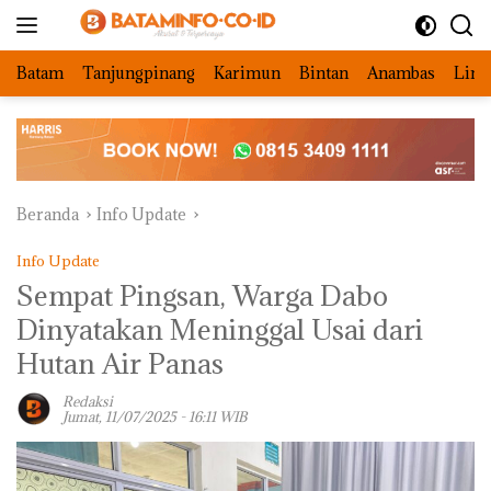
Langsung
ke
konten
Batam
Tanjungpinang
Karimun
Bintan
Anambas
Ling
Beranda
Info Update
Info Update
Sempat Pingsan, Warga Dabo
Dinyatakan Meninggal Usai dari
Hutan Air Panas
Redaksi
Jumat, 11/07/2025 - 16:11 WIB