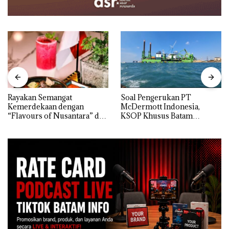
Rayakan Semangat
‎Soal Pengerukan PT
Kemerdekaan dengan
McDermott Indonesia,
“Flavours of Nusantara” di
KSOP Khusus Batam
Grand Mercure Batam
Tegaskan Perizinan Ada di
Centre
BP Batam