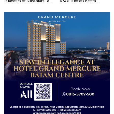
“Flavours of Nusantara” di
KSOP Khusus Batam
Grand Mercure Batam
Tegaskan Perizinan Ada di
Centre
BP Batam