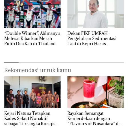
“Double Winner”, Abimanyu
Dekan FIKP UMRAH:
Melesat Kibarkan Merah
Pengelolaan Sedimentasi
Putih Dua Kali di Thailand
Laut di Kepri Harus
Dibuktikan Secara Ilmiah,
Jangan Sampai Bertentangan
dengan Konservasi
Rekomendasi untuk kamu
Kejari Natuna Tetapkan
Rayakan Semangat
Kades Selaut Nonaktif
Kemerdekaan dengan
sebagai Tersangka Korupsi
“Flavours of Nusantara” di