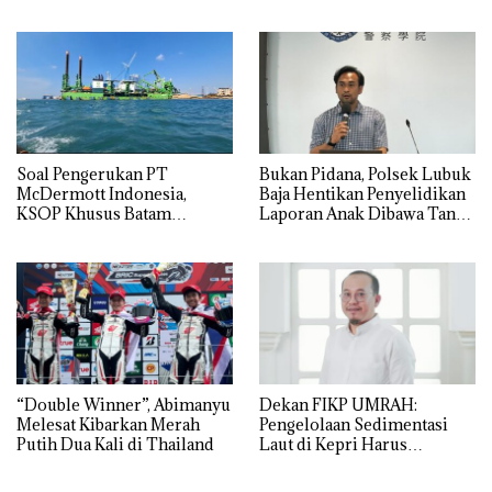
APBDes, Negara Rugi Rp533
Grand Mercure Batam
Juta
Centre
‎Soal Pengerukan PT
Bukan Pidana, Polsek Lubuk
McDermott Indonesia,
Baja Hentikan Penyelidikan
KSOP Khusus Batam
Laporan Anak Dibawa Tanpa
Tegaskan Perizinan Ada di
Izin: Murni Sengketa Hak
BP Batam
Asuh!
“Double Winner”, Abimanyu
Dekan FIKP UMRAH:
Melesat Kibarkan Merah
Pengelolaan Sedimentasi
Putih Dua Kali di Thailand
Laut di Kepri Harus
Dibuktikan Secara Ilmiah,
Jangan Sampai Bertentangan