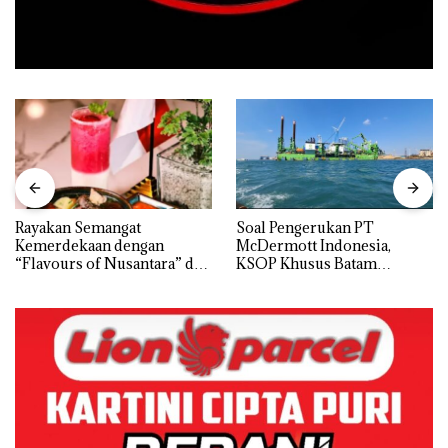
Rayakan Semangat
‎Soal Pengerukan PT
Kemerdekaan dengan
McDermott Indonesia,
“Flavours of Nusantara” di
KSOP Khusus Batam
Grand Mercure Batam
Tegaskan Perizinan Ada di
Centre
BP Batam