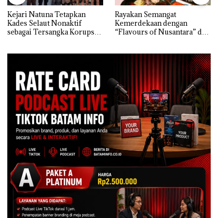
Kejari Natuna Tetapkan
Rayakan Semangat
Kades Selaut Nonaktif
Kemerdekaan dengan
sebagai Tersangka Korupsi
“Flavours of Nusantara” di
APBDes, Negara Rugi Rp533
Grand Mercure Batam
Juta
Centre