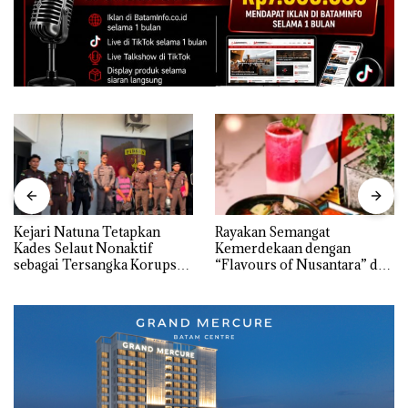
Kejari Natuna Tetapkan
Rayakan Semangat
Kades Selaut Nonaktif
Kemerdekaan dengan
sebagai Tersangka Korupsi
“Flavours of Nusantara” di
APBDes, Negara Rugi Rp533
Grand Mercure Batam
Juta
Centre