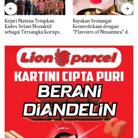
Kejari Natuna Tetapkan
Rayakan Semangat
Kades Selaut Nonaktif
Kemerdekaan dengan
sebagai Tersangka Korupsi
“Flavours of Nusantara” di
APBDes, Negara Rugi Rp533
Grand Mercure Batam
Juta
Centre