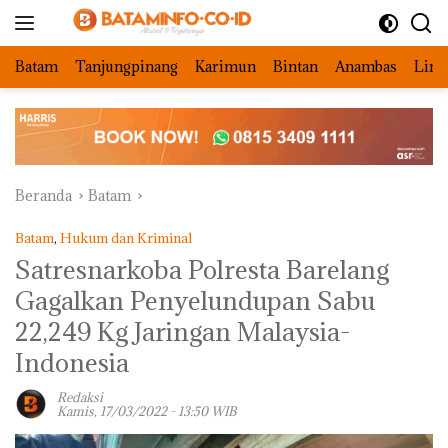
Langsung
ke
konten
Batam
Tanjungpinang
Karimun
Bintan
Anambas
Ling
Beranda
Batam
Batam
,
Hukum dan Kriminal
Satresnarkoba Polresta Barelang
Gagalkan Penyelundupan Sabu
22,249 Kg Jaringan Malaysia-
Indonesia
Redaksi
Kamis, 17/03/2022 - 13:50 WIB