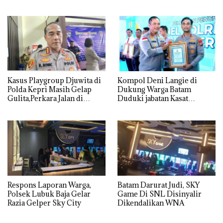
Lingkungan Dipertanyakan
dan Usut tuntas Siapa Aktor
Utamanya
Kasus Playgroup Djuwita di
Kompol Deni Langie di
Polda Kepri Masih Gelap
Dukung Warga Batam
Gulita,Perkara Jalan di
Duduki jabatan Kasat
Tempat
Reskrim Polresta Barelang
Respons Laporan Warga,
Batam Darurat Judi, SKY
Polsek Lubuk Baja Gelar
Game Di SNL Disinyalir
Razia Gelper Sky City
Dikendalikan WNA