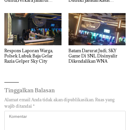
Gulita,Perkara Jalan di
Duduki jabatan Kasat
Tempat
Reskrim Polresta Barelang
Respons Laporan Warga,
Batam Darurat Judi, SKY
Polsek Lubuk Baja Gelar
Game Di SNL Disinyalir
Razia Gelper Sky City
Dikendalikan WNA
Tinggalkan Balasan
Alamat email Anda tidak akan dipublikasikan.
Ruas yang
wajib ditandai
*