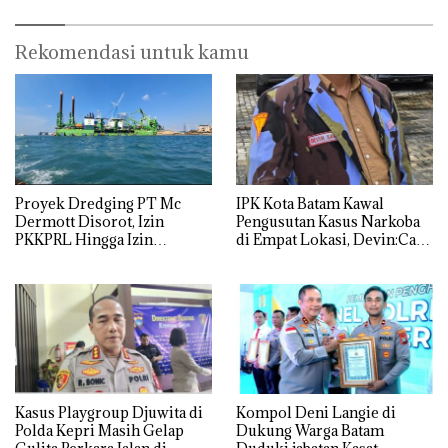
Rekomendasi untuk kamu
Proyek Dredging PT Mc
IPK Kota Batam Kawal
Dermott Disorot, Izin
Pengusutan Kasus Narkoba
PKKPRL Hingga Izin
di Empat Lokasi, Devin:Cari
Lingkungan Dipertanyakan
dan Usut tuntas Siapa Aktor
Utamanya
Kasus Playgroup Djuwita di
Kompol Deni Langie di
Polda Kepri Masih Gelap
Dukung Warga Batam