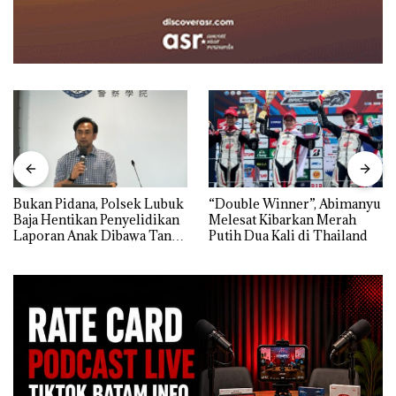
Bukan Pidana, Polsek Lubuk
“Double Winner”, Abimanyu
Baja Hentikan Penyelidikan
Melesat Kibarkan Merah
Laporan Anak Dibawa Tanpa
Putih Dua Kali di Thailand
Izin: Murni Sengketa Hak
Asuh!