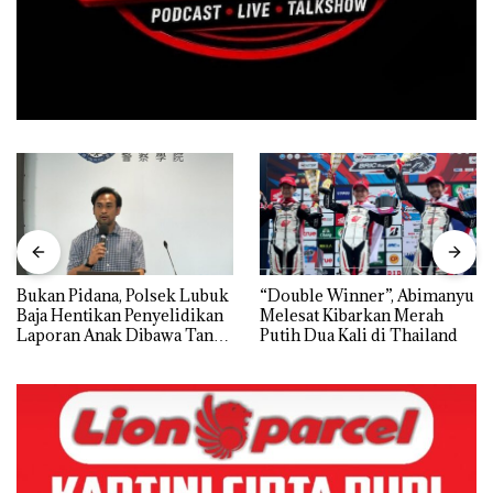
Bukan Pidana, Polsek Lubuk
“Double Winner”, Abimanyu
Baja Hentikan Penyelidikan
Melesat Kibarkan Merah
Laporan Anak Dibawa Tanpa
Putih Dua Kali di Thailand
Izin: Murni Sengketa Hak
Asuh!