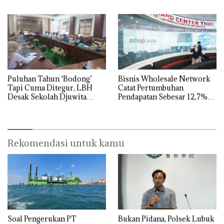
Dibuktikan Secara Ilmiah,
Jangan Sampai Bertentangan
dengan Konservasi
Puluhan Tahun ‘Bodong’
Bisnis Wholesale Network
Tapi Cuma Ditegur, LBH
Catat Pertumbuhan
Desak Sekolah Djuwita
Pendapatan Sebesar 12,7%
Batam Segera Ditutup!
Secara Tahunan
Rekomendasi untuk kamu
‎Soal Pengerukan PT
Bukan Pidana, Polsek Lubuk