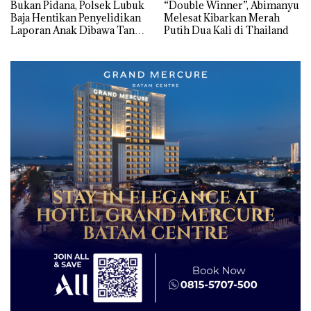
Bukan Pidana, Polsek Lubuk
“Double Winner”, Abimanyu
Baja Hentikan Penyelidikan
Melesat Kibarkan Merah
Laporan Anak Dibawa Tanpa
Putih Dua Kali di Thailand
Izin: Murni Sengketa Hak
Asuh!