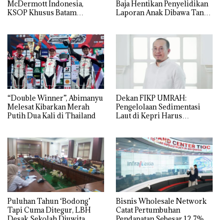
McDermott Indonesia,
Baja Hentikan Penyelidikan
KSOP Khusus Batam
Laporan Anak Dibawa Tanpa
Tegaskan Perizinan Ada di
Izin: Murni Sengketa Hak
BP Batam
Asuh!
“Double Winner”, Abimanyu
Dekan FIKP UMRAH:
Melesat Kibarkan Merah
Pengelolaan Sedimentasi
Putih Dua Kali di Thailand
Laut di Kepri Harus
Dibuktikan Secara Ilmiah,
Jangan Sampai Bertentangan
dengan Konservasi
Puluhan Tahun ‘Bodong’
Bisnis Wholesale Network
Tapi Cuma Ditegur, LBH
Catat Pertumbuhan
Desak Sekolah Djuwita
Pendapatan Sebesar 12,7%