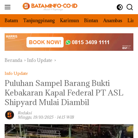
Langsung
ke
konten
Batam
Tanjungpinang
Karimun
Bintan
Anambas
Ling
Beranda
Info Update
Info Update
Puluhan Sampel Barang Bukti
Kebakaran Kapal Federal PT ASL
Shipyard Mulai Diambil
Redaksi
Minggu, 19/10/2025 - 14:15 WIB