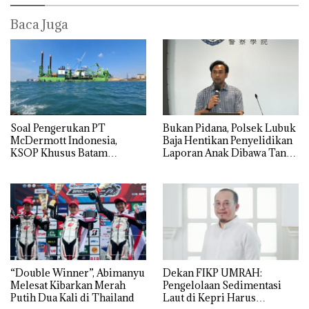
Baca Juga
‎Soal Pengerukan PT
Bukan Pidana, Polsek Lubuk
McDermott Indonesia,
Baja Hentikan Penyelidikan
KSOP Khusus Batam
Laporan Anak Dibawa Tanpa
Tegaskan Perizinan Ada di
Izin: Murni Sengketa Hak
BP Batam
Asuh!
“Double Winner”, Abimanyu
Dekan FIKP UMRAH:
Melesat Kibarkan Merah
Pengelolaan Sedimentasi
Putih Dua Kali di Thailand
Laut di Kepri Harus