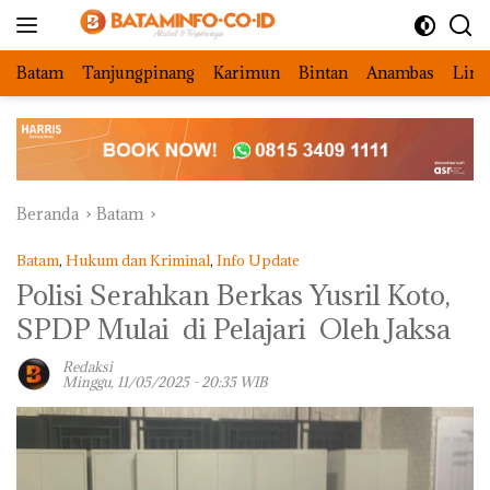
Langsung
ke
konten
Batam
Tanjungpinang
Karimun
Bintan
Anambas
Ling
Beranda
Batam
Batam
,
Hukum dan Kriminal
,
Info Update
Polisi Serahkan Berkas Yusril Koto,
SPDP Mulai di Pelajari Oleh Jaksa
Redaksi
Minggu, 11/05/2025 - 20:35 WIB