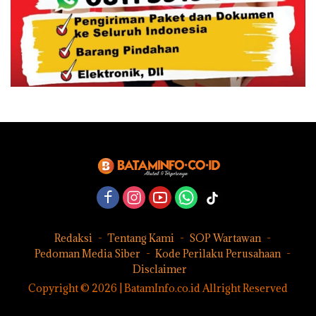
Redaksi
Tentang Kami
SOP Wartawan
Pedoman Media Siber
Kode Perilaku Perusahaan
Disclaimer
Copyright © 2026 | BatamInfo.co.id Allright Reserved