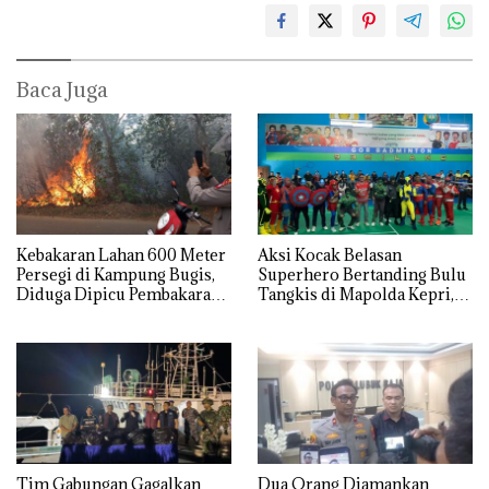
Baca Juga
Kebakaran Lahan 600 Meter
Aksi Kocak Belasan
Persegi di Kampung Bugis,
Superhero Bertanding Bulu
Diduga Dipicu Pembakaran
Tangkis di Mapolda Kepri,
Sampah
Sambut HUT RI Ke-81
Tim Gabungan Gagalkan
Dua Orang Diamankan