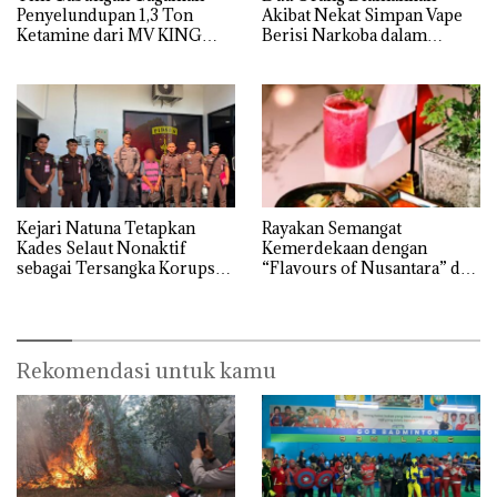
Penyelundupan 1,3 Ton
Akibat Nekat Simpan Vape
Ketamine dari MV KING
Berisi Narkoba dalam
Kulkas, Kapolsek: Diedarkan
dengan Harga 2,5
Kejari Natuna Tetapkan
Rayakan Semangat
Kades Selaut Nonaktif
Kemerdekaan dengan
sebagai Tersangka Korupsi
“Flavours of Nusantara” di
APBDes, Negara Rugi Rp533
Grand Mercure Batam
Juta
Centre
Rekomendasi untuk kamu