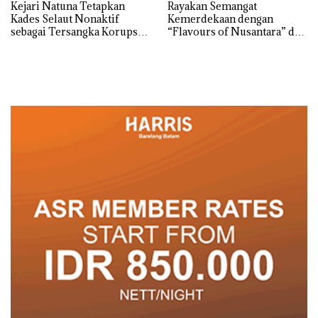
Kejari Natuna Tetapkan
Rayakan Semangat
Kades Selaut Nonaktif
Kemerdekaan dengan
sebagai Tersangka Korupsi
“Flavours of Nusantara” di
APBDes, Negara Rugi Rp533
Grand Mercure Batam
Juta
Centre