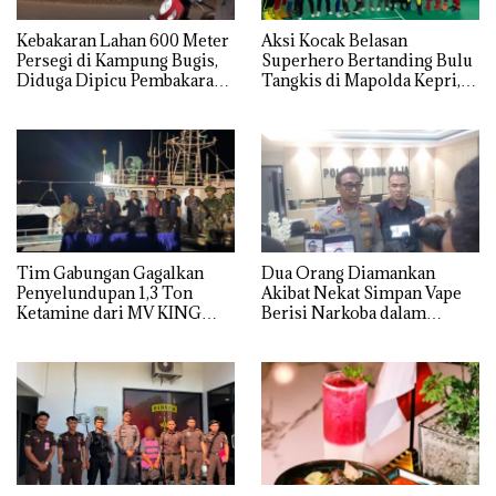
Kebakaran Lahan 600 Meter
Aksi Kocak Belasan
Persegi di Kampung Bugis,
Superhero Bertanding Bulu
Diduga Dipicu Pembakaran
Tangkis di Mapolda Kepri,
Sampah
Sambut HUT RI Ke-81
Tim Gabungan Gagalkan
Dua Orang Diamankan
Penyelundupan 1,3 Ton
Akibat Nekat Simpan Vape
Ketamine dari MV KING
Berisi Narkoba dalam
Kulkas, Kapolsek: Diedarkan
dengan Harga 2,5