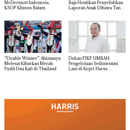
McDermott Indonesia,
Baja Hentikan Penyelidikan
KSOP Khusus Batam
Laporan Anak Dibawa Tanpa
Tegaskan Perizinan Ada di
Izin: Murni Sengketa Hak
BP Batam
Asuh!
“Double Winner”, Abimanyu
Dekan FIKP UMRAH:
Melesat Kibarkan Merah
Pengelolaan Sedimentasi
Putih Dua Kali di Thailand
Laut di Kepri Harus
Dibuktikan Secara Ilmiah,
Jangan Sampai Bertentangan
dengan Konservasi