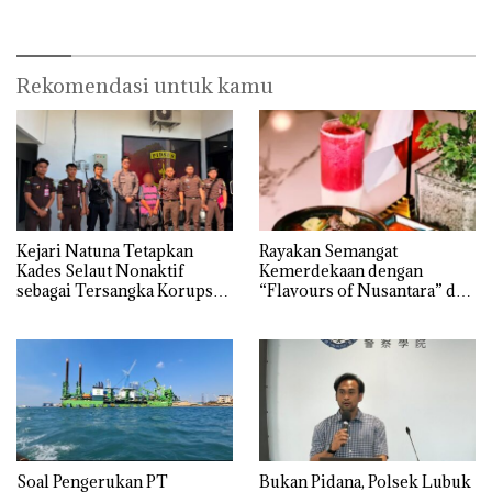
Dibuktikan Secara Ilmiah,
Jangan Sampai Bertentangan
dengan Konservasi
Rekomendasi untuk kamu
Kejari Natuna Tetapkan
Rayakan Semangat
Kades Selaut Nonaktif
Kemerdekaan dengan
sebagai Tersangka Korupsi
“Flavours of Nusantara” di
APBDes, Negara Rugi Rp533
Grand Mercure Batam
Juta
Centre
‎Soal Pengerukan PT
Bukan Pidana, Polsek Lubuk