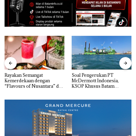
Rayakan Semangat
‎Soal Pengerukan PT
Kemerdekaan dengan
McDermott Indonesia,
“Flavours of Nusantara” di
KSOP Khusus Batam
Grand Mercure Batam
Tegaskan Perizinan Ada di
Centre
BP Batam