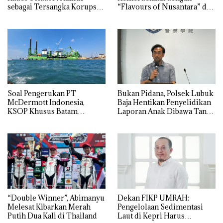
sebagai Tersangka Korupsi
“Flavours of Nusantara” di
APBDes, Negara Rugi Rp533
Grand Mercure Batam
Juta
Centre
‎Soal Pengerukan PT
Bukan Pidana, Polsek Lubuk
McDermott Indonesia,
Baja Hentikan Penyelidikan
KSOP Khusus Batam
Laporan Anak Dibawa Tanpa
Tegaskan Perizinan Ada di
Izin: Murni Sengketa Hak
BP Batam
Asuh!
“Double Winner”, Abimanyu
Dekan FIKP UMRAH:
Melesat Kibarkan Merah
Pengelolaan Sedimentasi
Putih Dua Kali di Thailand
Laut di Kepri Harus