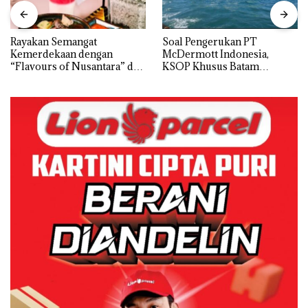
Rayakan Semangat
‎Soal Pengerukan PT
Kemerdekaan dengan
McDermott Indonesia,
“Flavours of Nusantara” di
KSOP Khusus Batam
Grand Mercure Batam
Tegaskan Perizinan Ada di
Centre
BP Batam