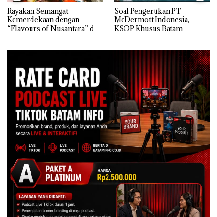
Rayakan Semangat
‎Soal Pengerukan PT
Kemerdekaan dengan
McDermott Indonesia,
“Flavours of Nusantara” di
KSOP Khusus Batam
Grand Mercure Batam
Tegaskan Perizinan Ada di
Centre
BP Batam