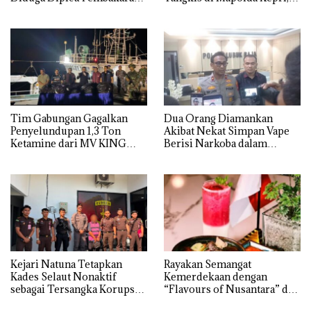
Sampah
Sambut HUT RI Ke-81
Tim Gabungan Gagalkan
Dua Orang Diamankan
Penyelundupan 1,3 Ton
Akibat Nekat Simpan Vape
Ketamine dari MV KING
Berisi Narkoba dalam
Kulkas, Kapolsek: Diedarkan
dengan Harga 2,5
Kejari Natuna Tetapkan
Rayakan Semangat
Kades Selaut Nonaktif
Kemerdekaan dengan
sebagai Tersangka Korupsi
“Flavours of Nusantara” di
APBDes, Negara Rugi Rp533
Grand Mercure Batam