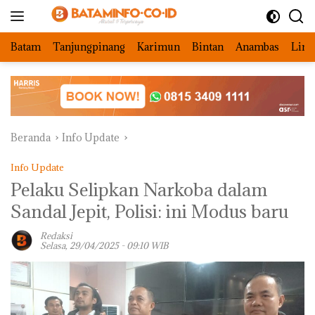
Langsung
ke
konten
Batam
Tanjungpinang
Karimun
Bintan
Anambas
Ling
Beranda
Info Update
Info Update
Pelaku Selipkan Narkoba dalam
Sandal Jepit, Polisi: ini Modus baru
Redaksi
Selasa, 29/04/2025 - 09:10 WIB