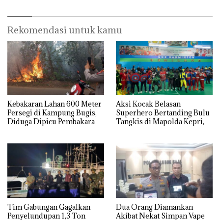
Juta
Centre
Rekomendasi untuk kamu
Kebakaran Lahan 600 Meter
Aksi Kocak Belasan
Persegi di Kampung Bugis,
Superhero Bertanding Bulu
Diduga Dipicu Pembakaran
Tangkis di Mapolda Kepri,
Sampah
Sambut HUT RI Ke-81
Tim Gabungan Gagalkan
Dua Orang Diamankan
Penyelundupan 1,3 Ton
Akibat Nekat Simpan Vape