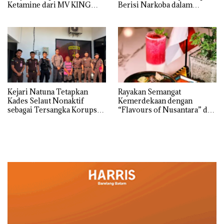
Ketamine dari MV KING
Berisi Narkoba dalam
Kulkas, Kapolsek: Diedarkan
dengan Harga 2,5
Kejari Natuna Tetapkan
Rayakan Semangat
Kades Selaut Nonaktif
Kemerdekaan dengan
sebagai Tersangka Korupsi
“Flavours of Nusantara” di
APBDes, Negara Rugi Rp533
Grand Mercure Batam
Juta
Centre