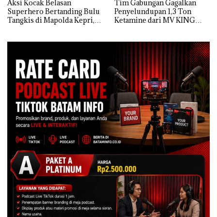
Aksi Kocak Belasan
Tim Gabungan Gagalkan
Superhero Bertanding Bulu
Penyelundupan 1,3 Ton
Tangkis di Mapolda Kepri,
Ketamine dari MV KING
Sambut HUT RI Ke-81