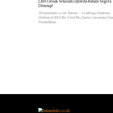
LBH Desak Sekolah Djuwita Batam Segera
Ditutup!
‎ ‎BAataminfo.co.id, Batam — Lembaga Bantuan
Hukum (LBH) No Viral No Justice meminta Din
Pendidikan…