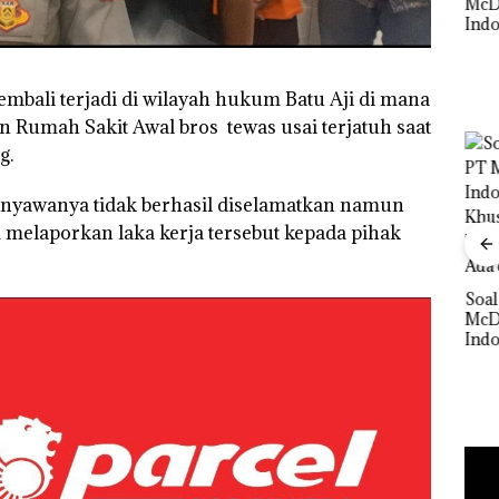
McDermott
Izin
Polisi dan Disparbud
Indonesia, KSOP
Hak 
gga
Batam Turun Tangan ‎
Khusus Batam
Tegaskan Perizinan
Ada di BP Batam
kembali terjadi di wilayah hukum Batu Aji di mana
Rumah Sakit Awal bros tewas usai terjatuh saat
g.
, nyawanya tidak berhasil diselamatkan namun
 melaporkan laka kerja tersebut kepada pihak
Bisnis Wholesale
Buka
Network Catat
Lubu
Pertumbuhan
Peny
‎Soal Pengerukan PT
Pendapatan Sebesar
Ana
 Cuma
McDermott
12,7% Secara
Izin
esak
Indonesia, KSOP
Tahunan
Hak 
a
Khusus Batam
Tegaskan Perizinan
Ada di BP Batam