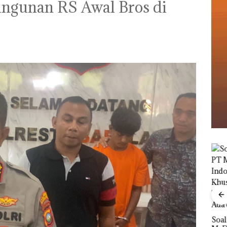
angunan RS Awal Bros di
Buka
Lubu
Viral Promo Spa
Peny
Tampilkan Wanita
‎Soal Pengerukan PT
Ana
t di
Berpakaian Minim,