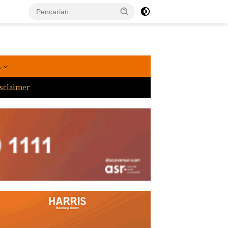
a
sclaimer