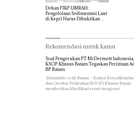
Dekan FIKP UMRAH:
Pengelolaan Sedimentasi Laut
di Kepri Harus Dibuktikan
Secara Ilmiah, Jangan Sampai
Bertentangan dengan
Konservasi
Rekomendasi untuk kamu
‎Soal Pengerukan PT McDermott Indonesia,
KSOP Khusus Batam Tegaskan Perizinan Ad
BP Batam
‎ ‎Bataminfo.co.id, Batam— Kantor Kesyahbanda
dan Otoritas Pelabuhan (KSOP) Khusus Batam
memberikan klarifikasi resmi mengenai…