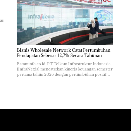
as
Bisnis Wholesale Network Catat Pertumbuhan
Pendapatan Sebesar 12,7% Secara Tahunan
Bataminfo.co.id-PT Telkom Infrastruktur Indonesia
(InfraNexia) mencatatkan kinerja keuangan semester
pertama tahun 2026 dengan pertumbuhan positif…