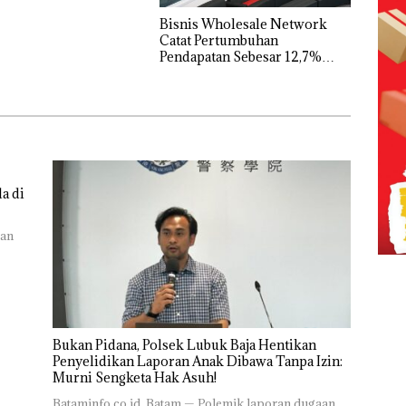
Bisnis Wholesale Network
Catat Pertumbuhan
Pendapatan Sebesar 12,7%
Secara Tahunan
a di
ran
Bukan Pidana, Polsek Lubuk Baja Hentikan
Penyelidikan Laporan Anak Dibawa Tanpa Izin:
Murni Sengketa Hak Asuh!
Bataminfo.co.id, Batam — Polemik laporan dugaan