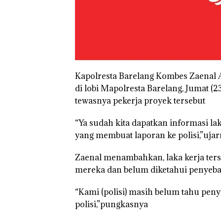
Kapolresta Barelang Kombes Zaenal 
di lobi Mapolresta Barelang, Jumat 
tewasnya pekerja proyek tersebut
“Ya sudah kita dapatkan informasi lak
yang membuat laporan ke polisi,”uja
Zaenal menambahkan, laka kerja ter
mereka dan belum diketahui penyeb
“Kami (polisi) masih belum tahu pe
polisi,”pungkasnya
Bukan
Dekan 
Pidana,
UMRAH