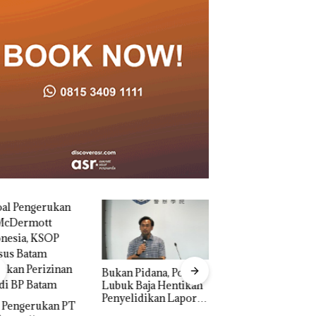
n Pidana, Polsek
Dekan FIKP UMRA
“Double Winner”,
k Baja Hentikan
Pengelolaan
Abimanyu Melesat
elidikan Laporan
Sedimentasi Laut 
Kibarkan Merah Putih
k Dibawa Tanpa
Kepri Harus
Dua Kali di Thailand