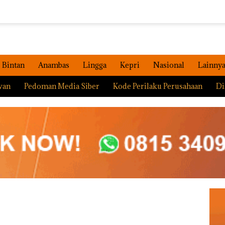
Bintan
Anambas
Lingga
Kepri
Nasional
Lainny
wan
Pedoman Media Siber
Kode Perilaku Perusahaan
Di