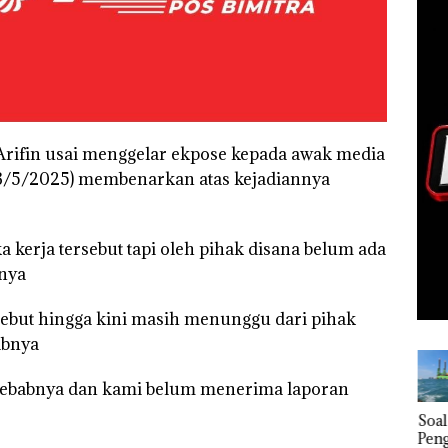
Arifin usai menggelar ekpose kepada awak media
(23/5/2025) membenarkan atas kejadiannya
a kerja tersebut tapi oleh pihak disana belum ada
rnya
sebut hingga kini masih menunggu dari pihak
abnya
nyebabnya dan kami belum menerima laporan
‎Soal
FIKP
Bisnis
Buk
Pengerukan
:
Wholesale
Pida