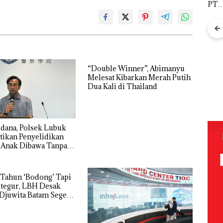
PT
olaan
Network
Pols
McDermott
ntasi
Catat
Lubu
Indonesia,
 Kepri
Pertumbuha
Hen
KSOP
n Pendapatan
Peny
Khusus
ikan
Sebesar
Lap
Batam
12,7% Secara
Ana
Tegaskan
Tahunan
Tanp
Perizinan
Mur
“Double Winner”, Abimanyu
Ada di BP
i
Sen
Melesat Kibarkan Merah Putih
Puluhan
Batam
tangan
Hak 
Dua Kali di Thailand
Tahun
‘Bodong’
vasi
Tapi Cuma
Ditegur, LBH
Desak
dana, Polsek Lubuk
Sekolah
tikan Penyelidikan
Djuwita
 Anak Dibawa Tanpa
Batam
rni Sengketa Hak
Segera
Ditutup!
Tahun ‘Bodong’ Tapi
tegur, LBH Desak
Djuwita Batam Segera