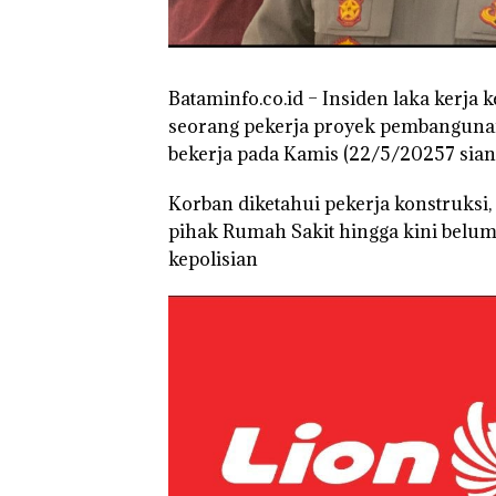
Batam Sebelum
Bertolak ke Lin
Bataminfo.co.id – Insiden laka kerja 
seorang pekerja proyek pembangunan 
bekerja pada Kamis (22/5/20257 sian
Korban diketahui pekerja konstruksi
pihak Rumah Sakit hingga kini belum
kepolisian
Puluhan Tahun
‘Bodong’ Tapi
Ditegur, LBH D
Sekolah Djuwit
Batam Segera
Ditutup!