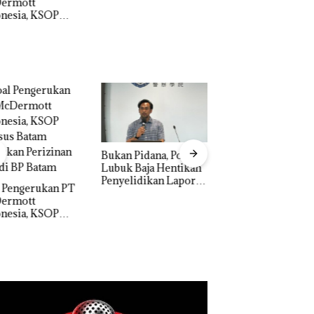
: Murni Sengketa
Dibuktikan Secara
Asuh!
Ilmiah, Jangan Sa
Bertentangan den
Konservasi
n Pidana, Polsek
Dekan FIKP UMRA
“Double Winner”,
k Baja Hentikan
Pengelolaan
Abimanyu Melesat
elidikan Laporan
Sedimentasi Laut 
Kibarkan Merah Putih
k Dibawa Tanpa
Kepri Harus
Dua Kali di Thailand
: Murni Sengketa
Dibuktikan Secara
Asuh!
Ilmiah, Jangan Sa
Bertentangan den
Konservasi