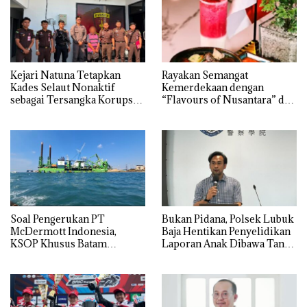
Kejari Natuna Tetapkan
Rayakan Semangat
Kades Selaut Nonaktif
Kemerdekaan dengan
sebagai Tersangka Korupsi
“Flavours of Nusantara” di
APBDes, Negara Rugi Rp533
Grand Mercure Batam
Juta
Centre
‎Soal Pengerukan PT
Bukan Pidana, Polsek Lubuk
McDermott Indonesia,
Baja Hentikan Penyelidikan
KSOP Khusus Batam
Laporan Anak Dibawa Tanpa
Tegaskan Perizinan Ada di
Izin: Murni Sengketa Hak
BP Batam
Asuh!