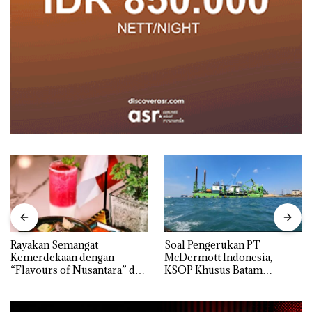
Rayakan Semangat
‎Soal Pengerukan PT
Kemerdekaan dengan
McDermott Indonesia,
“Flavours of Nusantara” di
KSOP Khusus Batam
Grand Mercure Batam
Tegaskan Perizinan Ada di
Centre
BP Batam