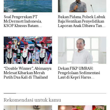
‎Soal Pengerukan PT
Bukan Pidana, Polsek Lubuk
McDermott Indonesia,
Baja Hentikan Penyelidikan
KSOP Khusus Batam
Laporan Anak Dibawa Tanpa
Tegaskan Perizinan Ada di
Izin: Murni Sengketa Hak
BP Batam
Asuh!
“Double Winner”, Abimanyu
Dekan FIKP UMRAH:
Melesat Kibarkan Merah
Pengelolaan Sedimentasi
Putih Dua Kali di Thailand
Laut di Kepri Harus
Dibuktikan Secara Ilmiah,
Jangan Sampai Bertentangan
dengan Konservasi
Rekomendasi untuk kamu