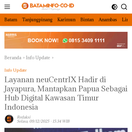
Langsung
ke
konten
Batam
Tanjungpinang
Karimun
Bintan
Anambas
Ling
Beranda
Info Update
Info Update
Layanan neuCentrIX Hadir di
Jayapura, Mantapkan Papua Sebagai
Hub Digital Kawasan Timur
Indonesia
Redaksi
Selasa, 09/12/2025 - 15:34 WIB