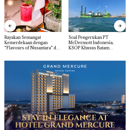
Rayakan Semangat
‎Soal Pengerukan PT
Kemerdekaan dengan
McDermott Indonesia,
“Flavours of Nusantara” di
KSOP Khusus Batam
Grand Mercure Batam
Tegaskan Perizinan Ada di
Centre
BP Batam