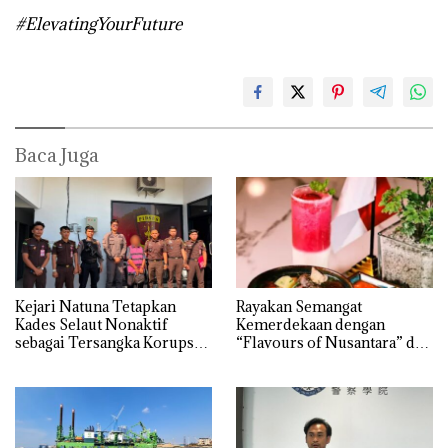
#ElevatingYourFuture
Baca Juga
Kejari Natuna Tetapkan
Rayakan Semangat
Kades Selaut Nonaktif
Kemerdekaan dengan
sebagai Tersangka Korupsi
“Flavours of Nusantara” di
APBDes, Negara Rugi Rp533
Grand Mercure Batam
Juta
Centre