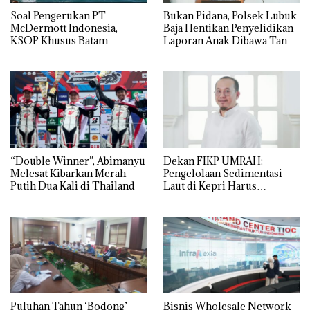
‎Soal Pengerukan PT
Bukan Pidana, Polsek Lubuk
McDermott Indonesia,
Baja Hentikan Penyelidikan
KSOP Khusus Batam
Laporan Anak Dibawa Tanpa
Tegaskan Perizinan Ada di
Izin: Murni Sengketa Hak
BP Batam
Asuh!
“Double Winner”, Abimanyu
Dekan FIKP UMRAH:
Melesat Kibarkan Merah
Pengelolaan Sedimentasi
Putih Dua Kali di Thailand
Laut di Kepri Harus
Dibuktikan Secara Ilmiah,
Jangan Sampai Bertentangan
dengan Konservasi
Puluhan Tahun ‘Bodong’
Bisnis Wholesale Network