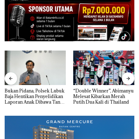
Bukan Pidana, Polsek Lubuk
“Double Winner”, Abimanyu
Baja Hentikan Penyelidikan
Melesat Kibarkan Merah
Laporan Anak Dibawa Tanpa
Putih Dua Kali di Thailand
Izin: Murni Sengketa Hak
Asuh!