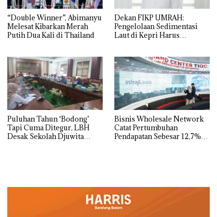
“Double Winner”, Abimanyu
Dekan FIKP UMRAH:
Melesat Kibarkan Merah
Pengelolaan Sedimentasi
Putih Dua Kali di Thailand
Laut di Kepri Harus
Dibuktikan Secara Ilmiah,
Jangan Sampai Bertentangan
dengan Konservasi
Puluhan Tahun ‘Bodong’
Bisnis Wholesale Network
Tapi Cuma Ditegur, LBH
Catat Pertumbuhan
Desak Sekolah Djuwita
Pendapatan Sebesar 12,7%
Batam Segera Ditutup!
Secara Tahunan