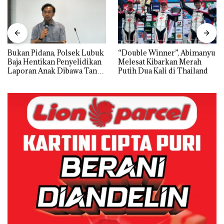
Bukan Pidana, Polsek Lubuk
“Double Winner”, Abimanyu
Baja Hentikan Penyelidikan
Melesat Kibarkan Merah
Laporan Anak Dibawa Tanpa
Putih Dua Kali di Thailand
Izin: Murni Sengketa Hak
Asuh!