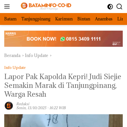
Langsung
ke
konten
Batam
Tanjungpinang
Karimun
Bintan
Anambas
Ling
Beranda
Info Update
Info Update
‎Lapor Pak Kapolda Kepri! Judi Siejie
Semakin Marak di Tanjungpinang,
Warga Resah‎
Redaksi
Senin, 13/10/2025 - 16:22 WIB