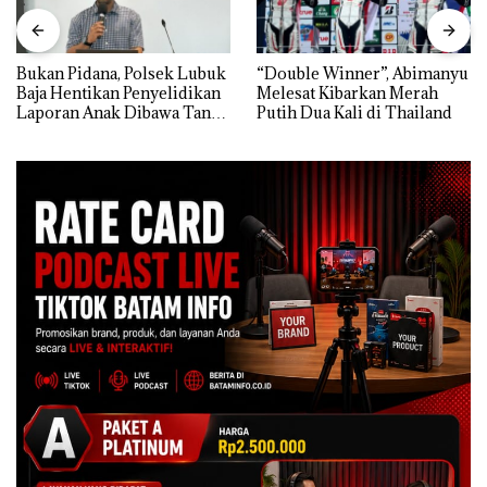
Bukan Pidana, Polsek Lubuk
“Double Winner”, Abimanyu
Baja Hentikan Penyelidikan
Melesat Kibarkan Merah
Laporan Anak Dibawa Tanpa
Putih Dua Kali di Thailand
Izin: Murni Sengketa Hak
Asuh!