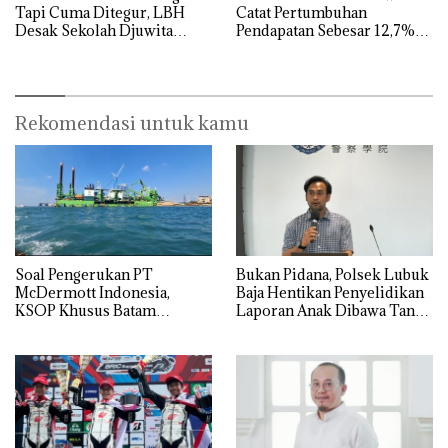
Tapi Cuma Ditegur, LBH
Catat Pertumbuhan
Desak Sekolah Djuwita
Pendapatan Sebesar 12,7%
Batam Segera Ditutup!
Secara Tahunan
Rekomendasi untuk kamu
‎Soal Pengerukan PT
Bukan Pidana, Polsek Lubuk
McDermott Indonesia,
Baja Hentikan Penyelidikan
KSOP Khusus Batam
Laporan Anak Dibawa Tanpa
Tegaskan Perizinan Ada di
Izin: Murni Sengketa Hak
BP Batam
Asuh!