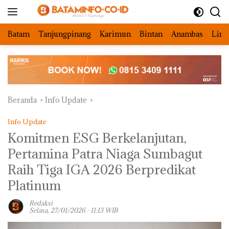
Langsung
ke
konten
Batam
Tanjungpinang
Karimun
Bintan
Anambas
Ling
Beranda
Info Update
Info Update
Komitmen ESG Berkelanjutan,
Pertamina Patra Niaga Sumbagut
Raih Tiga IGA 2026 Berpredikat
Platinum
Redaksi
Selasa, 27/01/2026 - 11:13 WIB