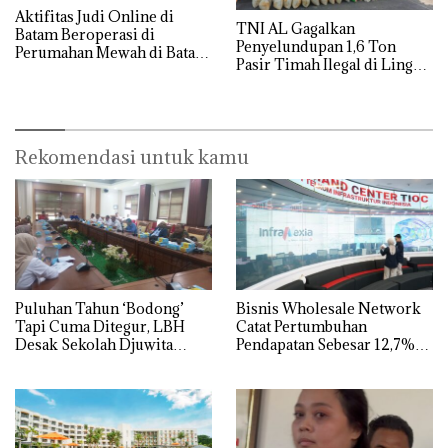
Aktifitas Judi Online di
TNI AL Gagalkan
Batam Beroperasi di
Penyelundupan 1,6 Ton
Perumahan Mewah di Batam
Pasir Timah Ilegal di Lingga,
Center
Disembunyikan di Bawah
Kerambah untuk
Diselundupkan ke Malaysia
Rekomendasi untuk kamu
Puluhan Tahun ‘Bodong’
Bisnis Wholesale Network
Tapi Cuma Ditegur, LBH
Catat Pertumbuhan
Desak Sekolah Djuwita
Pendapatan Sebesar 12,7%
Batam Segera Ditutup!
Secara Tahunan