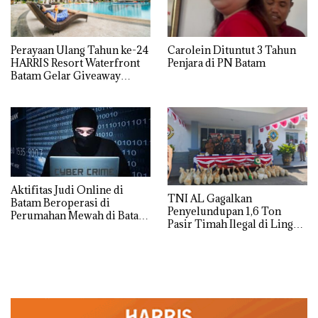
Perayaan Ulang Tahun ke-24
Carolein Dituntut 3 Tahun
HARRIS Resort Waterfront
Penjara di PN Batam
Batam Gelar Giveaway
Spesial dan Diskon
Menginap 24%
Aktifitas Judi Online di
TNI AL Gagalkan
Batam Beroperasi di
Penyelundupan 1,6 Ton
Perumahan Mewah di Batam
Pasir Timah Ilegal di Lingga,
Center
Disembunyikan di Bawah
Kerambah untuk
Diselundupkan ke Malaysia