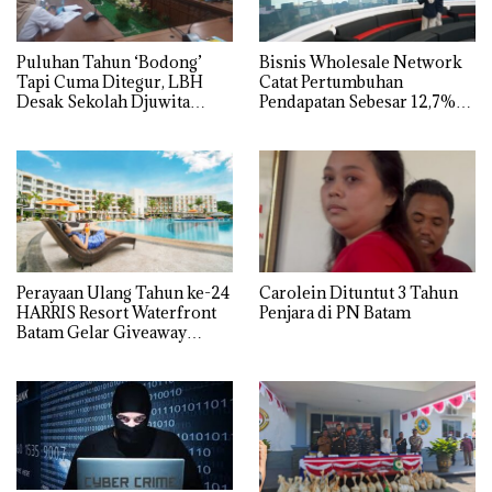
Puluhan Tahun ‘Bodong’
Bisnis Wholesale Network
Tapi Cuma Ditegur, LBH
Catat Pertumbuhan
Desak Sekolah Djuwita
Pendapatan Sebesar 12,7%
Batam Segera Ditutup!
Secara Tahunan
Perayaan Ulang Tahun ke-24
Carolein Dituntut 3 Tahun
HARRIS Resort Waterfront
Penjara di PN Batam
Batam Gelar Giveaway
Spesial dan Diskon
Menginap 24%