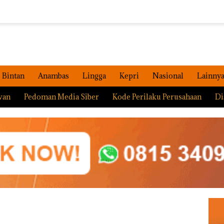
Bintan
Anambas
Lingga
Kepri
Nasional
Lainny
wan
Pedoman Media Siber
Kode Perilaku Perusahaan
Di