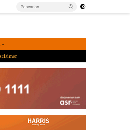
a
sclaimer