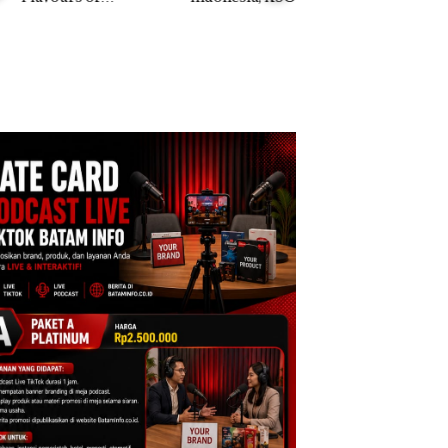
ntara” di Grand
Khusus Batam
Anak Dibawa Tanp
cure Batam
Tegaskan Perizinan
Izin: Murni Sengke
tre
Ada di BP Batam
Hak Asuh!