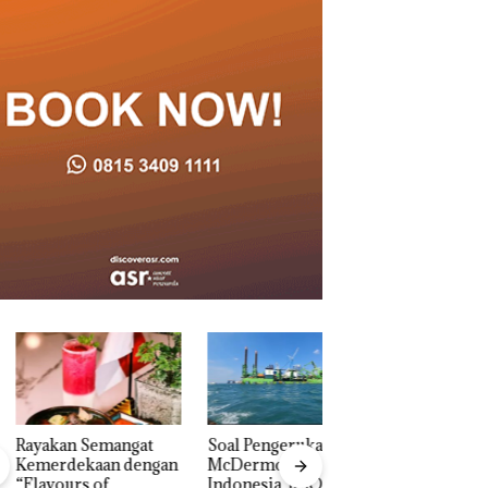
akan Semangat
‎Soal Pengerukan PT
Bukan Pidana, Pol
erdekaan dengan
McDermott
Lubuk Baja Hentik
vours of
Indonesia, KSOP
Penyelidikan Lap