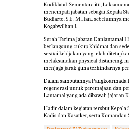
Kodiklatal. Sementara itu, Laksamana
menempati jabatan sebagai Kepala Sta
“Double Winner
Budiarto, S.E., M.Han., sebelumnya 
Abimanyu Mele
Kogabwilhan I.
Kibarkan Merah
Dua Kali di Tha
Serah Terima Jabatan Danlantamal I
berlangsung cukup khidmat dan sede
sesuai kebijakan yang telah diteta
melaksanakan physical distancing,
menjaga jarak guna terhindarnya pe
Dalam sambutannya Pangkoarmada I 
regenerasi untuk peremajaan dan pe
Lantamal yang ada dibawah jajaran 
Hadir dalam kegiatan tersbut Kepala 
Kadis dan Kasatker, serta Komandan S