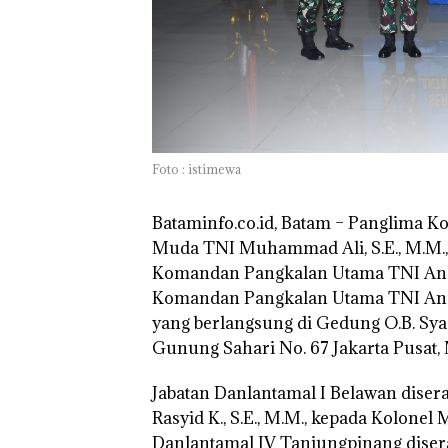
TNI AL Gagalk
Penyelundupan 
Ton Pasir Tima
Ilegal di Lingga,
Disembunyikan
Bawah Keramb
untuk Diselun
Foto : istimewa
ke Malaysia
Bataminfo.co.id, Batam
– Panglima K
Muda TNI Muhammad Ali, S.E., M.M., 
Komandan Pangkalan Utama TNI Angk
Komandan Pangkalan Utama TNI Angk
yang berlangsung di Gedung O.B. Sy
Gunung Sahari No. 67 Jakarta Pusat,
Jabatan Danlantamal I Belawan dise
Rasyid K., S.E., M.M., kepada Kolone
Danlantamal IV Tanjungpinang dise