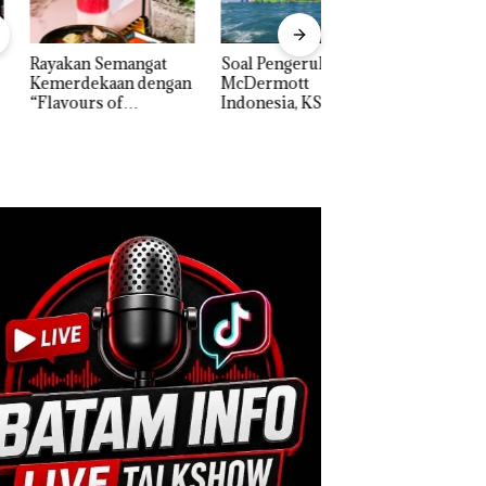
akan Semangat
‎Soal Pengerukan PT
Bukan Pidana, Pol
erdekaan dengan
McDermott
Lubuk Baja Hentik
vours of
Indonesia, KSOP
Penyelidikan Lap
ntara” di Grand
Khusus Batam
Anak Dibawa Tanp
cure Batam
Tegaskan Perizinan
Izin: Murni Sengke
tre
Ada di BP Batam
Hak Asuh!