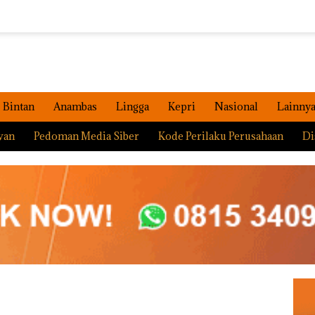
Bintan
Anambas
Lingga
Kepri
Nasional
Lainny
wan
Pedoman Media Siber
Kode Perilaku Perusahaan
Di