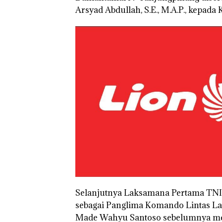
Arsyad Abdullah, S.E., M.A.P., kepada 
Selanjutnya Laksamana Pertama TNI A
sebagai Panglima Komando Lintas Lau
Made Wahyu Santoso sebelumnya men