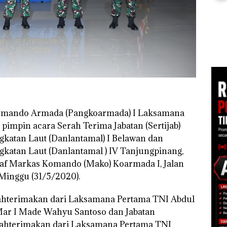
sebagai Tersangka
Nusa
di Batam
Korupsi APBDes,
Mer
Negara Rugi Rp533
Cen
an
Juta
1,6
h
 di
ah
dupkan
omando Armada (Pangkoarmada) I Laksamana
pimpin acara Serah Terima Jabatan (Sertijab)
atan Laut (Danlantamal) I Belawan dan
atan Laut (Danlantamal ) IV Tanjungpinang,
aaf Markas Komando (Mako) Koarmada I, Jalan
 Minggu (31/5/2020).
rahterimakan dari Laksamana Pertama TNI Abdul
l Mar I Made Wahyu Santoso dan Jabatan
rahterimakan dari Laksamana Pertama TNI