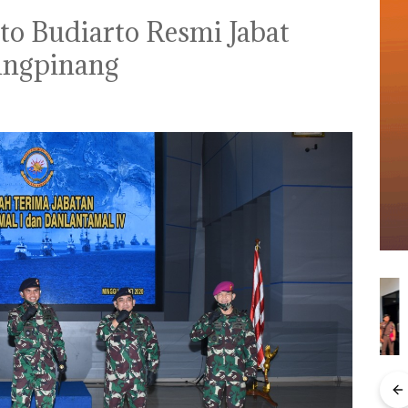
rto Budiarto Resmi Jabat
ungpinang
Kejari Natuna
Ray
Menteri ATR Nusron
Tetapkan Kades
Kem
Wahid Sorot Skandal
Selaut Nonaktif
“Fla
Jual-Beli Kavling Laut