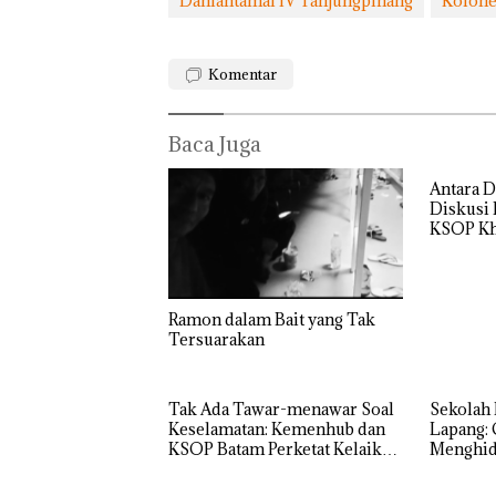
Danlantamal IV Tanjungpinang
Kolonel
Komentar
Baca Juga
Antara D
Diskusi
KSOP Kh
Rayakan
‎Soal
Bukan
Semangat
Pengerukan
Pidana,
Kemerdekaa
PT
Polsek
n dengan
McDermott
Lubuk 
“Flavours of
Indonesia,
Hentik
Ramon dalam Bait yang Tak
Nusantara”
KSOP
Penyel
Tersuarakan
di Grand
Khusus
Lapora
Mercure
Batam
Anak D
Batam
Tegaskan
Tanpa I
Tak Ada Tawar-menawar Soal
Sekolah 
Centre
Perizinan
Murni
Keselamatan: Kemenhub dan
Lapang: 
Ada di BP
Sengke
KSOP Batam Perketat Kelaikan
Menghidu
Batam
Hak As
Kapal Jelang Lebaran 2026
SMPN 38