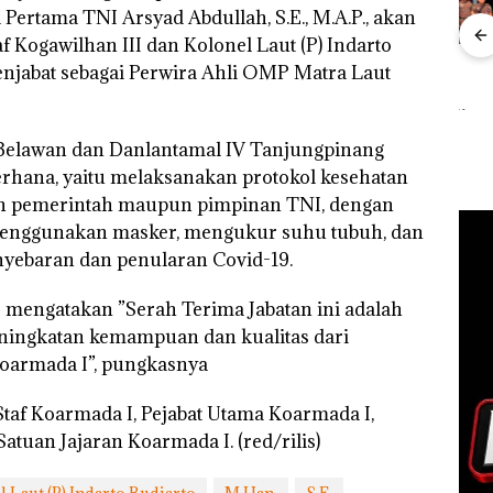
 Pertama TNI Arsyad Abdullah, S.E., M.A.P., akan
f Kogawilhan III dan Kolonel Laut (P) Indarto
”,
Dekan FIKP UMRAH:
Kejari Natuna
Ray
menjabat sebagai Perwira Ahli OMP Matra Laut
sat
Pengelolaan
Tetapkan Kades
Kem
 Putih
Sedimentasi Laut di
Selaut Nonaktif
“Fla
iland
Kepri Harus
sebagai Tersangka
Nusa
Dibuktikan Secara
Korupsi APBDes,
Mer
 Belawan dan Danlantamal IV Tanjungpinang
Ilmiah, Jangan Sampai
Negara Rugi Rp533
Cen
rhana, yaitu melaksanakan protokol kesehatan
Bertentangan dengan
Juta
pkan pemerintah maupun pimpinan TNI, dengan
Konservasi
 menggunakan masker, mengukur suhu tubuh, dan
nyebaran dan penularan Covid-19.
mengatakan ”Serah Terima Jabatan ini adalah
ningkatan kemampuan dan kualitas dari
Koarmada I”, pungkasnya
Staf Koarmada I, Pejabat Utama Koarmada I,
atuan Jajaran Koarmada I. (red/rilis)