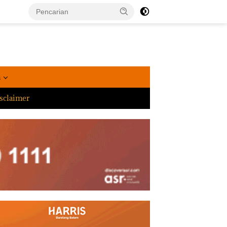
a
sclaimer