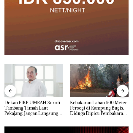
Dekan FIKP UMRAH Soroti
Kebakaran Lahan 600 Meter
Tambang Timah Laut
Persegi di Kampung Bugis,
Pekajang: Jangan Langsung
Diduga Dipicu Pembakaran
Bicara Kerugian, Buktikan
Sampah
Dulu Kerusakan
Lingkungannya