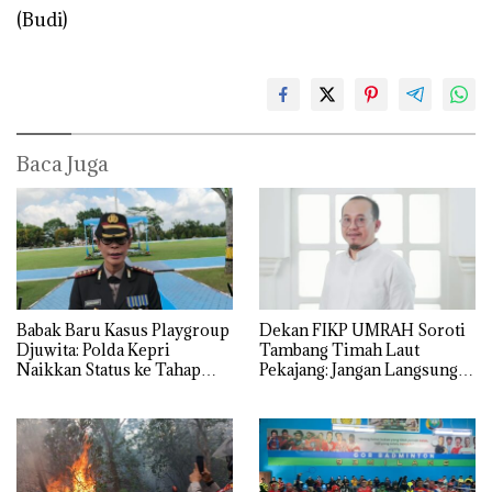
(Budi)
Baca Juga
Babak Baru Kasus Playgroup
Dekan FIKP UMRAH Soroti
Djuwita: Polda Kepri
Tambang Timah Laut
Naikkan Status ke Tahap
Pekajang: Jangan Langsung
Penyidikan!
Bicara Kerugian, Buktikan
Dulu Kerusakan
Lingkungannya