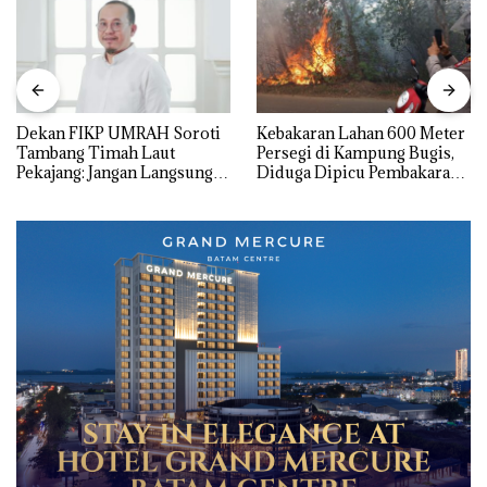
Dekan FIKP UMRAH Soroti
Kebakaran Lahan 600 Meter
Tambang Timah Laut
Persegi di Kampung Bugis,
Pekajang: Jangan Langsung
Diduga Dipicu Pembakaran
Bicara Kerugian, Buktikan
Sampah
Dulu Kerusakan
Lingkungannya