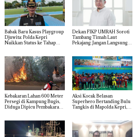
Babak Baru Kasus Playgroup
Dekan FIKP UMRAH Soroti
Djuwita: Polda Kepri
Tambang Timah Laut
Naikkan Status ke Tahap
Pekajang: Jangan Langsung
Penyidikan!
Bicara Kerugian, Buktikan
Dulu Kerusakan
Lingkungannya
Kebakaran Lahan 600 Meter
Aksi Kocak Belasan
Persegi di Kampung Bugis,
Superhero Bertanding Bulu
Diduga Dipicu Pembakaran
Tangkis di Mapolda Kepri,
Sampah
Sambut HUT RI Ke-81