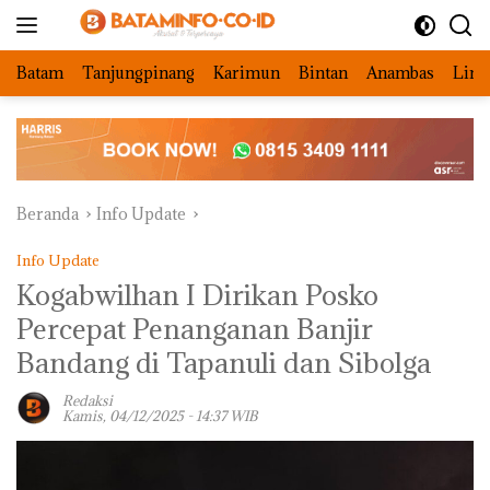
Langsung
ke
konten
Batam
Tanjungpinang
Karimun
Bintan
Anambas
Ling
Beranda
Info Update
Info Update
Kogabwilhan I Dirikan Posko
Percepat Penanganan Banjir
Bandang di Tapanuli dan Sibolga
Redaksi
Kamis, 04/12/2025 - 14:37 WIB