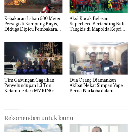
Kebakaran Lahan 600 Meter
Aksi Kocak Belasan
Persegi di Kampung Bugis,
Superhero Bertanding Bulu
Diduga Dipicu Pembakaran
Tangkis di Mapolda Kepri,
Sampah
Sambut HUT RI Ke-81
Tim Gabungan Gagalkan
Dua Orang Diamankan
Penyelundupan 1,3 Ton
Akibat Nekat Simpan Vape
Ketamine dari MV KING
Berisi Narkoba dalam
Kulkas, Kapolsek: Diedarkan
dengan Harga 2,5
Rekomendasi untuk kamu