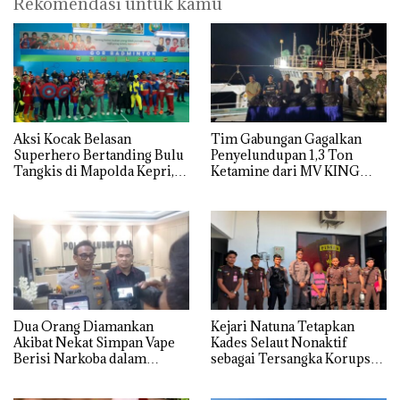
Rekomendasi untuk kamu
Aksi Kocak Belasan
Tim Gabungan Gagalkan
Superhero Bertanding Bulu
Penyelundupan 1,3 Ton
Tangkis di Mapolda Kepri,
Ketamine dari MV KING
Sambut HUT RI Ke-81
Dua Orang Diamankan
Kejari Natuna Tetapkan
Akibat Nekat Simpan Vape
Kades Selaut Nonaktif
Berisi Narkoba dalam
sebagai Tersangka Korupsi
Kulkas, Kapolsek: Diedarkan
APBDes, Negara Rugi Rp533
dengan Harga 2,5
Juta