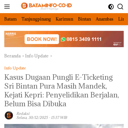
Langsung
ke
konten
Batam
Tanjungpinang
Karimun
Bintan
Anambas
Ling
Beranda
Info Update
Info Update
Kasus Dugaan Pungli E-Ticketing
Sri Bintan Pura Masih Mandek,
Kejati Kepri: Penyelidikan Berjalan,
Belum Bisa Dibuka
Redaksi
Selasa, 30/12/2025 - 15:57 WIB