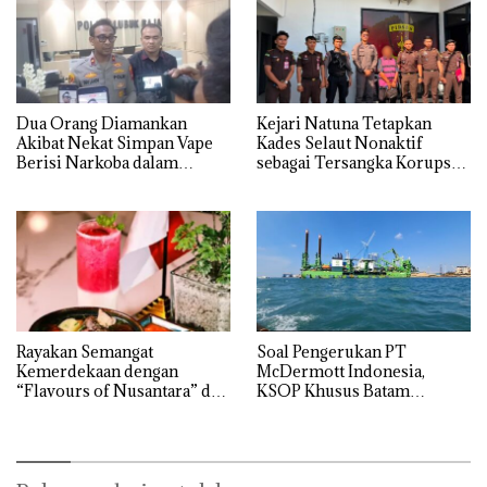
Dua Orang Diamankan
Kejari Natuna Tetapkan
Akibat Nekat Simpan Vape
Kades Selaut Nonaktif
Berisi Narkoba dalam
sebagai Tersangka Korupsi
Kulkas, Kapolsek: Diedarkan
APBDes, Negara Rugi Rp533
dengan Harga 2,5
Juta
Rayakan Semangat
‎Soal Pengerukan PT
Kemerdekaan dengan
McDermott Indonesia,
“Flavours of Nusantara” di
KSOP Khusus Batam
Grand Mercure Batam
Tegaskan Perizinan Ada di
Centre
BP Batam