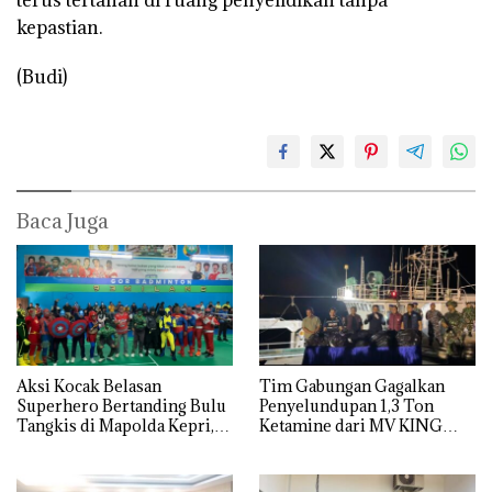
kepastian.
(Budi)
Baca Juga
Aksi Kocak Belasan
Tim Gabungan Gagalkan
Superhero Bertanding Bulu
Penyelundupan 1,3 Ton
Tangkis di Mapolda Kepri,
Ketamine dari MV KING
Sambut HUT RI Ke-81