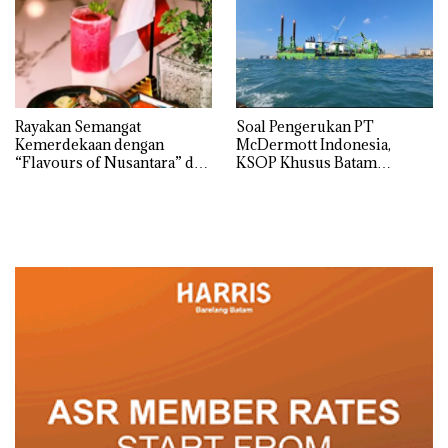
Rayakan Semangat
‎Soal Pengerukan PT
Kemerdekaan dengan
McDermott Indonesia,
“Flavours of Nusantara” di
KSOP Khusus Batam
Grand Mercure Batam
Tegaskan Perizinan Ada di
Centre
BP Batam