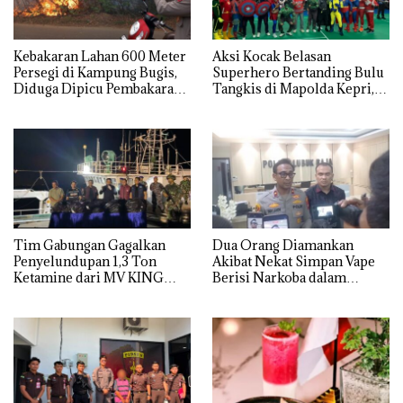
Kebakaran Lahan 600 Meter
Aksi Kocak Belasan
Persegi di Kampung Bugis,
Superhero Bertanding Bulu
Diduga Dipicu Pembakaran
Tangkis di Mapolda Kepri,
Sampah
Sambut HUT RI Ke-81
Tim Gabungan Gagalkan
Dua Orang Diamankan
Penyelundupan 1,3 Ton
Akibat Nekat Simpan Vape
Ketamine dari MV KING
Berisi Narkoba dalam
Kulkas, Kapolsek: Diedarkan
dengan Harga 2,5