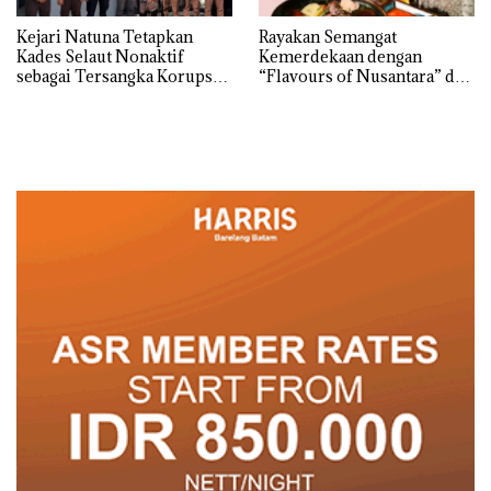
Kejari Natuna Tetapkan
Rayakan Semangat
Kades Selaut Nonaktif
Kemerdekaan dengan
sebagai Tersangka Korupsi
“Flavours of Nusantara” di
APBDes, Negara Rugi Rp533
Grand Mercure Batam
Juta
Centre