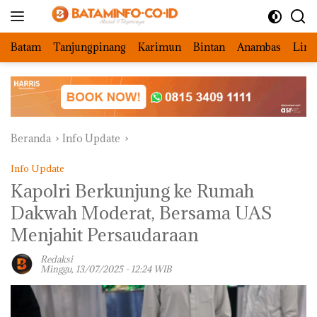
Langsung
ke
konten
Batam
Tanjungpinang
Karimun
Bintan
Anambas
Ling
Beranda
Info Update
Info Update
Kapolri Berkunjung ke Rumah
Dakwah Moderat, Bersama UAS
Menjahit Persaudaraan
Redaksi
Minggu, 13/07/2025 - 12:24 WIB