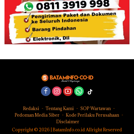
Redaksi
Tentang Kami
SOP Wartawan
Pedoman Media Siber
Kode Perilaku Perusahaan
Disclaimer
Copyright © 2026 | BatamInfo.co.id Allright Reserved