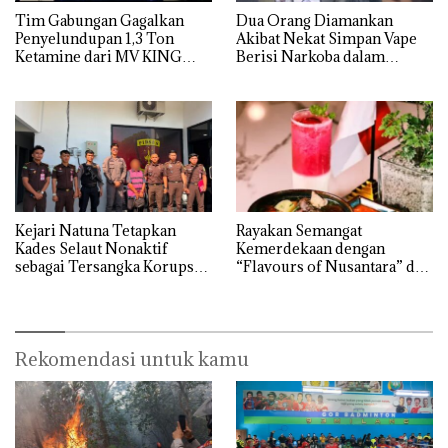
Tim Gabungan Gagalkan
Dua Orang Diamankan
Penyelundupan 1,3 Ton
Akibat Nekat Simpan Vape
Ketamine dari MV KING
Berisi Narkoba dalam
Kulkas, Kapolsek: Diedarkan
dengan Harga 2,5
Kejari Natuna Tetapkan
Rayakan Semangat
Kades Selaut Nonaktif
Kemerdekaan dengan
sebagai Tersangka Korupsi
“Flavours of Nusantara” di
APBDes, Negara Rugi Rp533
Grand Mercure Batam
Juta
Centre
Rekomendasi untuk kamu