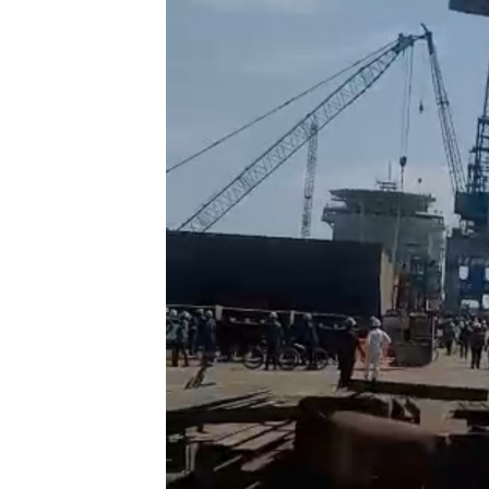
a Natuna Keluh
Sulit Temui Bup