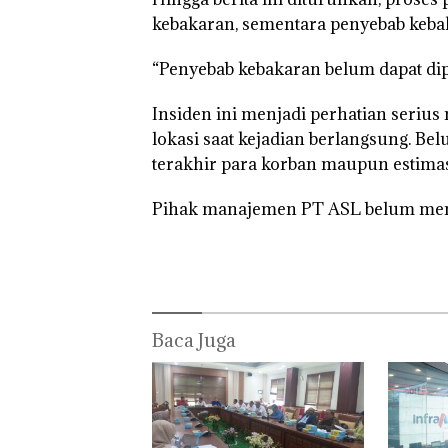
kebakaran, sementara penyebab keba
“Penyebab kebakaran belum dapat dip
Insiden ini menjadi perhatian serius
lokasi saat kejadian berlangsung. Be
terakhir para korban maupun estimasi
Pihak manajemen PT ASL belum mem
Baca Juga
Bisnis
Perayaan
Carole
Wholesale
Ulang Tahun
Dituntu