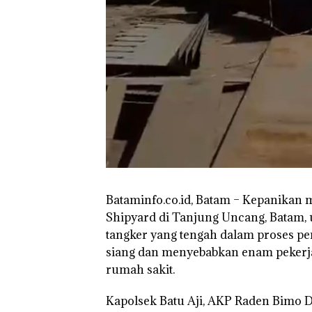
Bataminfo.co.id, Batam – Kepanikan 
Shipyard di Tanjung Uncang, Batam, u
tangker yang tengah dalam proses pen
siang dan menyebabkan enam pekerja
rumah sakit.
Aktifitas Judi O
di Batam Berop
Kapolsek Batu Aji, AKP Raden Bimo 
di Perumahan 