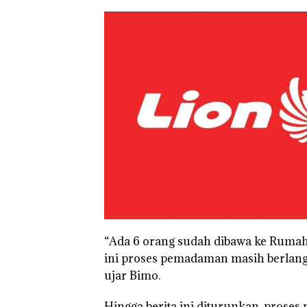
di Batam Cente
“Ada 6 orang sudah dibawa ke Rumah
ini proses pemadaman masih berlangs
ujar Bimo.
Hingga berita ini diturunkan, pros