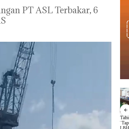
angan PT ASL Terbakar, 6
RS
e
Macet Parah, Mobil
Puluhan Tahun
Bisn
an
Terobos Trotoar di
‘Bodong’ Tapi Cuma
Net
,Warg
Kawasan Tiban
Ditegur, LBH Desak
Per