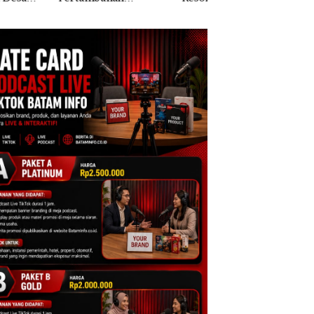
apatan Sebesar
Batam Gelar
% Secara
Giveaway Spesial dan
unan
Diskon Menginap
24%