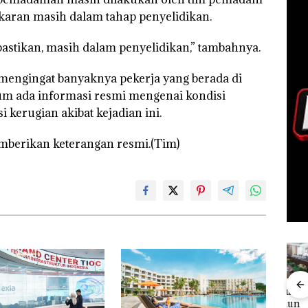
karan masih dalam tahap penyelidikan.
astikan, masih dalam penyelidikan,” tambahnya.
 mengingat banyaknya pekerja yang berada di
lum ada informasi resmi mengenai kondisi
 kerugian akibat kejadian ini.
berikan keterangan resmi.(Tim)
Aktifitas Judi
in
Proyek
Puluhan
Bisn
Online di
t 3
Dredging PT
Tahun
Who