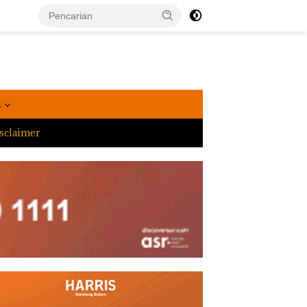
a
sclaimer