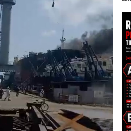
kan
Sekolah Djuwita
Pend
ati
Batam Segera
12,7
Ditutup!
Tah