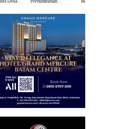
tumbuhan
Resort Waterfront
Batam
apatan Sebesar
Batam Gelar
% Secara
Giveaway Spesial dan
unan
Diskon Menginap
24%