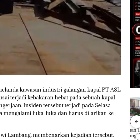
melanda kawasan industri galangan kapal PT ASL
sai terjadi kebakaran hebat pada sebuah kapal
gerjaan. Insiden tersebut terjadi pada Selasa
 mengalami luka-luka dan harus dilarikan ke
nline
Proyek Dredging PT
Puluhan Tahun
Bisn
erasi
Dwi Lambang, membenarkan kejadian tersebut.
Mc Dermott Disorot,
‘Bodong’ Tapi Cuma
Net
Mewah