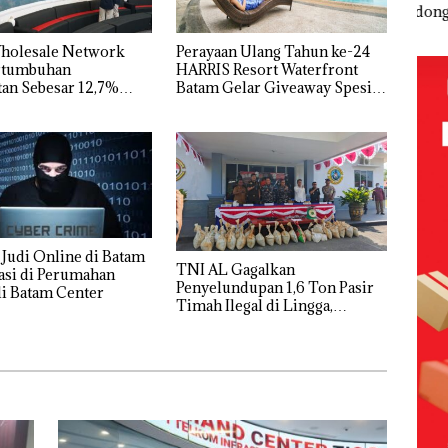
Batam
Mc Dermott
‘Bodong’
Net
Beroperasi
 di PN
Disorot, Izin
Tapi Cuma
Cata
di
PKKPRL
Ditegur, LBH
Per
Wholesale Network
Perayaan Ulang Tahun ke-24
Perumahan
Hingga Izin
Desak
n Pe
ertumbuhan
HARRIS Resort Waterfront
Mewah di
Lingkungan
Sekolah
Seb
an Sebesar 12,7%
Batam Gelar Giveaway Spesial
Batam
Dipertanyak
Djuwita
12,7
Tahunan
dan Diskon Menginap 24%
Center
an
Batam
Tah
Segera
Ditutup!
s Judi Online di Batam
TNI AL Gagalkan
asi di Perumahan
Penyelundupan 1,6 Ton Pasir
i Batam Center
Timah Ilegal di Lingga,
Disembunyikan di Bawah
Kerambah untuk
Diselundupkan ke Malaysia