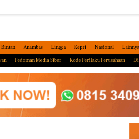
Bintan
Anambas
Lingga
Kepri
Nasional
Lainny
wan
Pedoman Media Siber
Kode Perilaku Perusahaan
Di