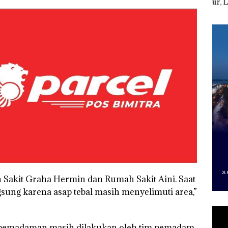
Izin PKKPRL Hingga
Ditegur, LBH Desak
Per
r
Izin Lingkungan
Sekolah Djuwita
Pend
Dipertanyakan
Batam Segera
12,7
Ditutup!
Tah
 Sakit Graha Hermin dan Rumah Sakit Aini. Saat
ung karena asap tebal masih menyelimuti area,”
es pemadaman masih dilakukan oleh tim pemadam