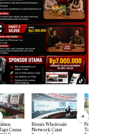
is Wholesale
Perayaan Ulang
Carolein Dituntut 
work Catat
Tahun ke-24 HARRIS
Tahun Penjara di 