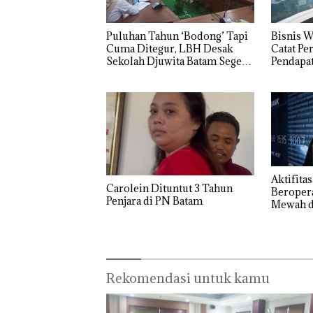
Network
ke-24
Tahun
Catat
HARRIS
Penjara
Pertumbuha
Resort
Batam
Puluhan Tahun ‘Bodong’ Tapi
Bisnis 
n Pendapatan
Waterfront
Cuma Ditegur, LBH Desak
Catat P
Sebesar
Batam Gelar
Sekolah Djuwita Batam Segera
Pendapat
12,7% Secara
Giveaway
Ditutup!
Secara 
Tahunan
Spesial dan
Diskon
Menginap
24%
Aktifita
Carolein Dituntut 3 Tahun
Beroper
Penjara di PN Batam
Mewah d
Rekomendasi untuk kamu