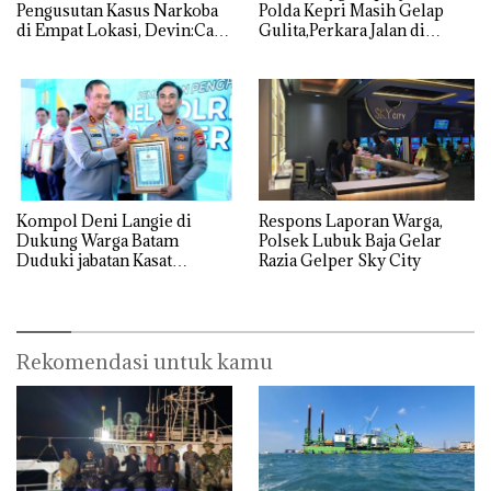
Pengusutan Kasus Narkoba
Polda Kepri Masih Gelap
di Empat Lokasi, Devin:Cari
Gulita,Perkara Jalan di
dan Usut tuntas Siapa Aktor
Tempat
Utamanya
Kompol Deni Langie di
Respons Laporan Warga,
Dukung Warga Batam
Polsek Lubuk Baja Gelar
Duduki jabatan Kasat
Razia Gelper Sky City
Reskrim Polresta Barelang
Rekomendasi untuk kamu