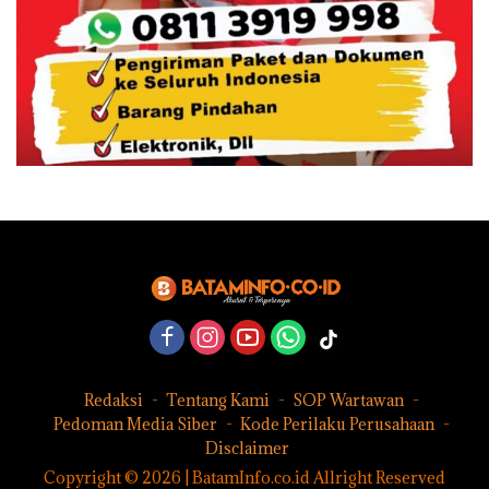
Redaksi
Tentang Kami
SOP Wartawan
Pedoman Media Siber
Kode Perilaku Perusahaan
Disclaimer
Copyright © 2026 | BatamInfo.co.id Allright Reserved