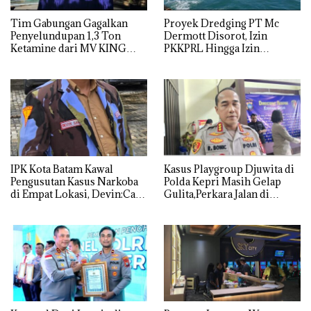
Tim Gabungan Gagalkan
Proyek Dredging PT Mc
Penyelundupan 1,3 Ton
Dermott Disorot, Izin
Ketamine dari MV KING
PKKPRL Hingga Izin
Lingkungan Dipertanyakan
IPK Kota Batam Kawal
Kasus Playgroup Djuwita di
Pengusutan Kasus Narkoba
Polda Kepri Masih Gelap
di Empat Lokasi, Devin:Cari
Gulita,Perkara Jalan di
dan Usut tuntas Siapa Aktor
Tempat
Utamanya