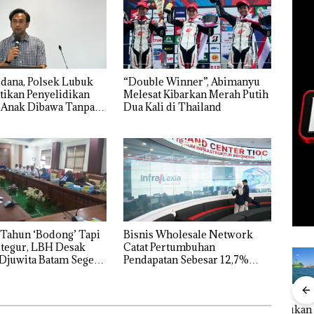
dana, Polsek Lubuk
“Double Winner”, Abimanyu
tikan Penyelidikan
Melesat Kibarkan Merah Putih
 Anak Dibawa Tanpa
Dua Kali di Thailand
rni Sengketa Hak
Tahun ‘Bodong’ Tapi
Bisnis Wholesale Network
tegur, LBH Desak
Catat Pertumbuhan
Djuwita Batam Segera
Pendapatan Sebesar 12,7%
Secara Tahunan
FIKP
Puluhan
Bisnis
‎Soal
Buk
:
Tahun
Wholesale
Pengerukan
Pida