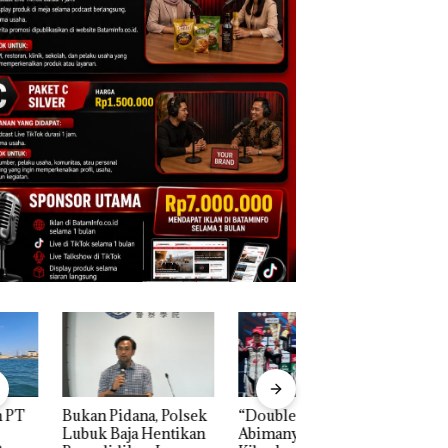
n Pidana, Polsek
“Double Winner”,
Dekan FIKP UMRA
k Baja Hentikan
Abimanyu Melesat
Pengelolaan