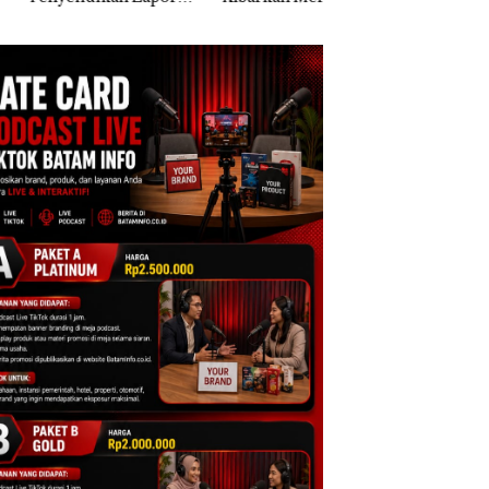
k Dibawa Tanpa
Dua Kali di Thailand
Kepri Harus
: Murni Sengketa
Dibuktikan Secara
Asuh!
Ilmiah, Jangan Sa
Bertentangan den
Konservasi