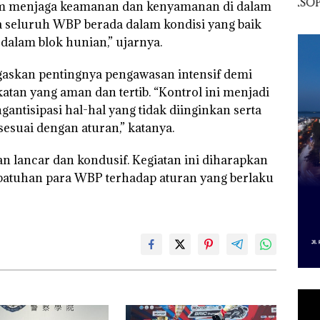
esak
Pertumbuhan
Indonesia, KSOP
Peny
am menjaga keamanan dan kenyamanan di dalam
a
Pendapatan Sebesar
Khusus Batam
Ana
a seluruh WBP berada dalam kondisi yang baik
12,7% Secara
Tegaskan Perizinan
Izin
Tahunan
Ada di BP Batam
Hak 
dalam blok hunian,” ujarnya.
askan pentingnya pengawasan intensif demi
an yang aman dan tertib. “Kontrol ini menjadi
antisipasi hal-hal yang tidak diinginkan serta
esuai dengan aturan,” katanya.
an lancar dan kondusif. Kegiatan ini diharapkan
epatuhan para WBP terhadap aturan yang berlaku