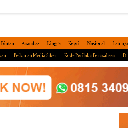
Bintan
Anambas
Lingga
Kepri
Nasional
Lainny
wan
Pedoman Media Siber
Kode Perilaku Perusahaan
Di