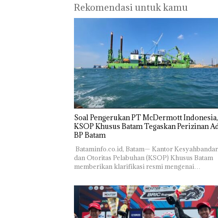
Polsek
Abimanyu
Pengel
Rekomendasi untuk kamu
Lubuk Baja
Melesat
Sedime
Hentikan
Kibarkan
Laut di
Penyelidikan
Merah Putih
Harus
Laporan
Dua Kali di
Dibukt
Anak Dibawa
Thailand
Secara
Tanpa Izin:
Ilmiah,
Murni
Jangan
Sengketa
Sampa
Hak Asuh!
Berten
dengan
Konser
‎Soal Pengerukan PT McDermott Indonesia,
KSOP Khusus Batam Tegaskan Perizinan Ad
BP Batam
‎ ‎Bataminfo.co.id, Batam— Kantor Kesyahbanda
dan Otoritas Pelabuhan (KSOP) Khusus Batam
memberikan klarifikasi resmi mengenai…