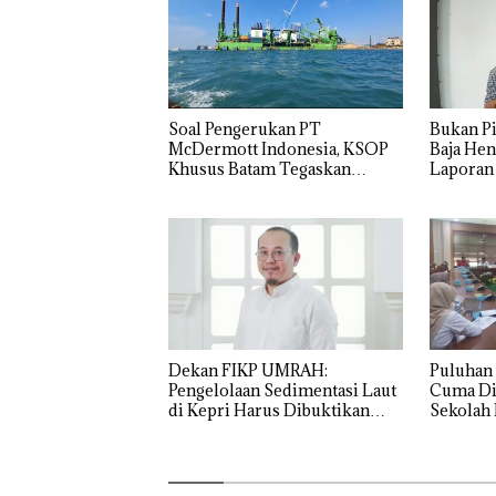
‎Soal Pengerukan PT
Bukan Pi
McDermott Indonesia, KSOP
Baja Hen
Khusus Batam Tegaskan
Laporan
Perizinan Ada di BP Batam
Izin: Mu
Asuh!
Dekan FIKP UMRAH:
Puluhan 
Pengelolaan Sedimentasi Laut
Cuma Di
di Kepri Harus Dibuktikan
Sekolah 
Secara Ilmiah, Jangan Sampai
Ditutup!
Bertentangan dengan
Bukan
“Double
Dekan 
Konservasi
Pidana,
Winner”,
UMRAH