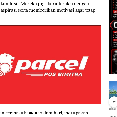
 kondusif. Mereka juga berinteraksi dengan
pirasi serta memberikan motivasi agar tetap
Bisnis Wholesale
‎Soal Pengerukan PT
Buka
tin, termasuk pada malam hari, merupakan
 Cuma
Network Catat
McDermott
Lubu