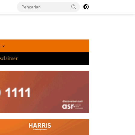
a
sclaimer