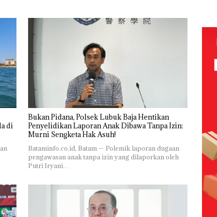
olaan
‘Bodong’
Network
PT
Pols
ntasi
Tapi Cuma
Catat
McDermott
Lubu
 Kepri
Ditegur, LBH
Pertumbuha
Indonesia,
Hen
Desak
n Pendapatan
KSOP
Peny
ikan
Sekolah
Sebesar
Khusus
Lap
Djuwita
12,7% Secara
Batam
Ana
Batam
Tahunan
Tegaskan
Tanp
Segera
Perizinan
Mur
i
Ditutup!
Ada di BP
Sen
tangan
Batam
Hak 
vasi
Bukan Pidana, Polsek Lubuk Baja Hentikan
a di
Penyelidikan Laporan Anak Dibawa Tanpa Izin:
Murni Sengketa Hak Asuh!
ran
Bataminfo.co.id, Batam — Polemik laporan dugaan
pengawasan anak tanpa izin yang dilaporkan oleh
Putri Iryani…