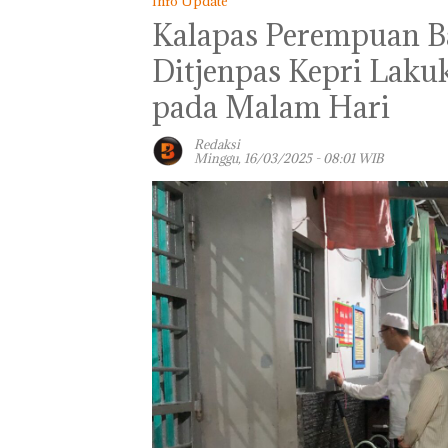
Info Update
Kalapas Perempuan B
Ditjenpas Kepri Laku
pada Malam Hari
Redaksi
Minggu, 16/03/2025 - 08:01 WIB
Panglima TNI
Kunjungi Kepri,
Amsakar Sambu