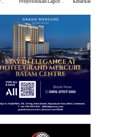
elidikan Laporan
Kibarkan Merah Putih
Sedimentasi Laut 
k Dibawa Tanpa
Dua Kali di Thailand
Kepri Harus
: Murni Sengketa
Dibuktikan Secara
Asuh!
Ilmiah, Jangan Sa
Bertentangan den
Konservasi