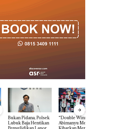
n Pidana, Polsek
“Double Winner”,
Dekan FIKP UMRA
k Baja Hentikan
Abimanyu Melesat
Pengelolaan
elidikan Laporan
Kibarkan Merah Putih
Sedimentasi Laut 