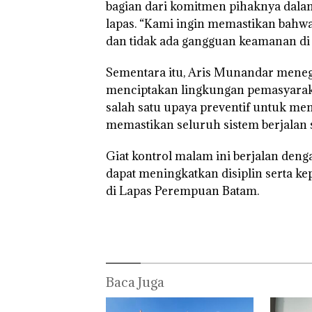
Ditegur, LBH D
bagian dari komitmen pihaknya dal
Sekolah Djuwit
lapas. “Kami ingin memastikan bahw
Batam Segera
Ditutup!
dan tidak ada gangguan keamanan di 
Sementara itu, Aris Munandar meneg
menciptakan lingkungan pemasyarakat
salah satu upaya preventif untuk meng
memastikan seluruh sistem berjalan s
Giat kontrol malam ini berjalan deng
dapat meningkatkan disiplin serta k
di Lapas Perempuan Batam.
Baca Juga