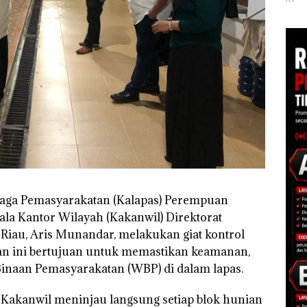
Polisi dan Disparbud
Khusus Batam
Ana
gga
Batam Turun Tangan ‎
Tegaskan Perizinan
Izin
Ada di BP Batam
Hak 
baga Pemasyarakatan (Kalapas) Perempuan
la Kantor Wilayah (Kakanwil) Direktorat
Riau, Aris Munandar, melakukan giat kontrol
tan ini bertujuan untuk memastikan keamanan,
 Binaan Pemasyarakatan (WBP) di dalam lapas.
n Kakanwil meninjau langsung setiap blok hunian