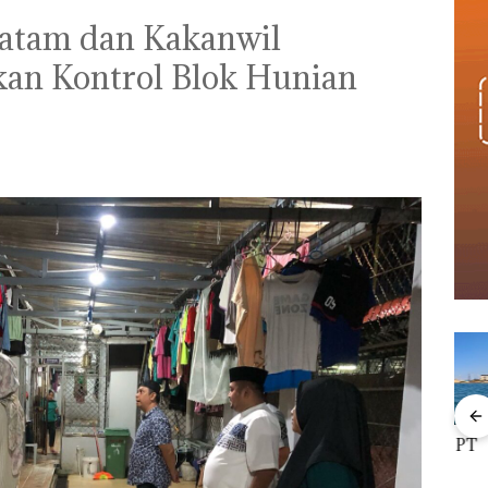
atam dan Kakanwil
kan Kontrol Blok Hunian
Viral Promo Spa
‎Soal Pengerukan PT
Buka
Tampilkan Wanita
McDermott
Lubu
t di
Berpakaian Minim,
Indonesia, KSOP
Peny