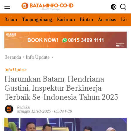
Langsung
ke
konten
Batam
Tanjungpinang
Karimun
Bintan
Anambas
Ling
Beranda
Info Update
Info Update
Harumkan Batam, Hendriana
Gustini, Inspektur Berkinerja
Terbaik Se-Indonesia Tahun 2025
Redaksi
Minggu, 12/10/2025 - 05:04 WIB