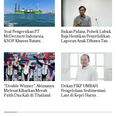
‎Soal Pengerukan PT
Bukan Pidana, Polsek Lubuk
McDermott Indonesia,
Baja Hentikan Penyelidikan
KSOP Khusus Batam
Laporan Anak Dibawa Tanpa
Tegaskan Perizinan Ada di
Izin: Murni Sengketa Hak
BP Batam
Asuh!
“Double Winner”, Abimanyu
Dekan FIKP UMRAH:
Melesat Kibarkan Merah
Pengelolaan Sedimentasi
Putih Dua Kali di Thailand
Laut di Kepri Harus
Dibuktikan Secara Ilmiah,
Jangan Sampai Bertentangan
dengan Konservasi