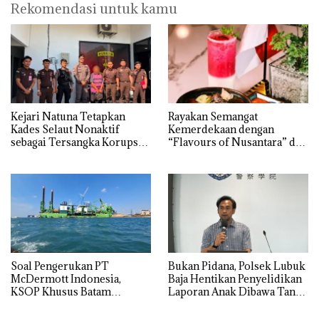
Rekomendasi untuk kamu
Kejari Natuna Tetapkan
Rayakan Semangat
Kades Selaut Nonaktif
Kemerdekaan dengan
sebagai Tersangka Korupsi
“Flavours of Nusantara” di
APBDes, Negara Rugi Rp533
Grand Mercure Batam
Juta
Centre
‎Soal Pengerukan PT
Bukan Pidana, Polsek Lubuk
McDermott Indonesia,
Baja Hentikan Penyelidikan
KSOP Khusus Batam
Laporan Anak Dibawa Tanpa
Tegaskan Perizinan Ada di
Izin: Murni Sengketa Hak
BP Batam
Asuh!