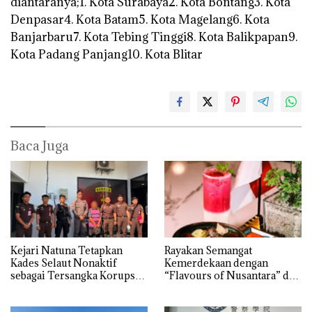
diantaranya;1. Kota Surabaya2. Kota Bontang3. Kota
Denpasar4. Kota Batam5. Kota Magelang6. Kota
Banjarbaru7. Kota Tebing Tinggi8. Kota Balikpapan9.
Kota Padang Panjang10. Kota Blitar
Baca Juga
Kejari Natuna Tetapkan
Rayakan Semangat
Kades Selaut Nonaktif
Kemerdekaan dengan
sebagai Tersangka Korupsi
“Flavours of Nusantara” di
APBDes, Negara Rugi Rp533
Grand Mercure Batam
Juta
Centre