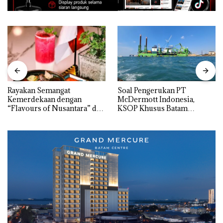
Rayakan Semangat
‎Soal Pengerukan PT
Kemerdekaan dengan
McDermott Indonesia,
“Flavours of Nusantara” di
KSOP Khusus Batam
Grand Mercure Batam
Tegaskan Perizinan Ada di
Centre
BP Batam