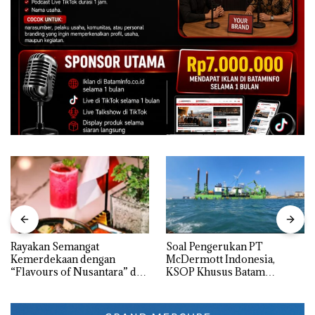
Rayakan Semangat
‎Soal Pengerukan PT
Kemerdekaan dengan
McDermott Indonesia,
“Flavours of Nusantara” di
KSOP Khusus Batam
Grand Mercure Batam
Tegaskan Perizinan Ada di
Centre
BP Batam