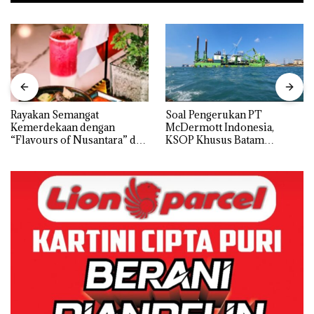
Rayakan Semangat
‎Soal Pengerukan PT
Kemerdekaan dengan
McDermott Indonesia,
“Flavours of Nusantara” di
KSOP Khusus Batam
Grand Mercure Batam
Tegaskan Perizinan Ada di
Centre
BP Batam