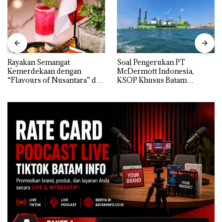
Rayakan Semangat
‎Soal Pengerukan PT
Kemerdekaan dengan
McDermott Indonesia,
“Flavours of Nusantara” di
KSOP Khusus Batam
Grand Mercure Batam
Tegaskan Perizinan Ada di
Centre
BP Batam