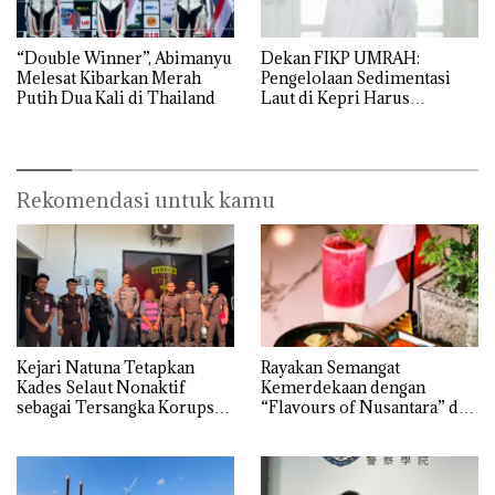
“Double Winner”, Abimanyu
Dekan FIKP UMRAH:
Melesat Kibarkan Merah
Pengelolaan Sedimentasi
Putih Dua Kali di Thailand
Laut di Kepri Harus
Dibuktikan Secara Ilmiah,
Jangan Sampai Bertentangan
dengan Konservasi
Rekomendasi untuk kamu
Kejari Natuna Tetapkan
Rayakan Semangat
Kades Selaut Nonaktif
Kemerdekaan dengan
sebagai Tersangka Korupsi
“Flavours of Nusantara” di
APBDes, Negara Rugi Rp533
Grand Mercure Batam
Juta
Centre