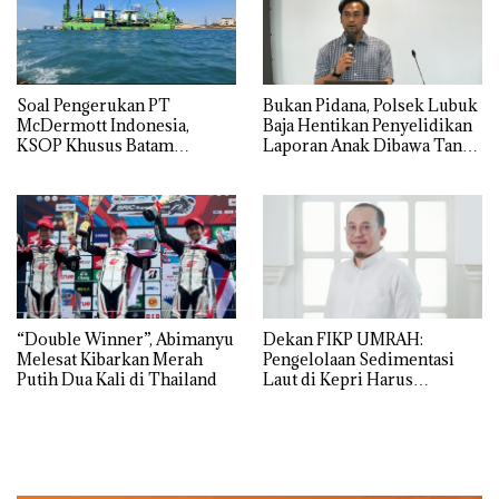
‎Soal Pengerukan PT
Bukan Pidana, Polsek Lubuk
McDermott Indonesia,
Baja Hentikan Penyelidikan
KSOP Khusus Batam
Laporan Anak Dibawa Tanpa
Tegaskan Perizinan Ada di
Izin: Murni Sengketa Hak
BP Batam
Asuh!
“Double Winner”, Abimanyu
Dekan FIKP UMRAH:
Melesat Kibarkan Merah
Pengelolaan Sedimentasi
Putih Dua Kali di Thailand
Laut di Kepri Harus
Dibuktikan Secara Ilmiah,
Jangan Sampai Bertentangan
dengan Konservasi