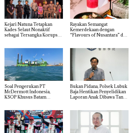
Kejari Natuna Tetapkan
Rayakan Semangat
Kades Selaut Nonaktif
Kemerdekaan dengan
sebagai Tersangka Korupsi
“Flavours of Nusantara” di
APBDes, Negara Rugi Rp533
Grand Mercure Batam
Juta
Centre
‎Soal Pengerukan PT
Bukan Pidana, Polsek Lubuk
McDermott Indonesia,
Baja Hentikan Penyelidikan
KSOP Khusus Batam
Laporan Anak Dibawa Tanpa
Tegaskan Perizinan Ada di
Izin: Murni Sengketa Hak
BP Batam
Asuh!