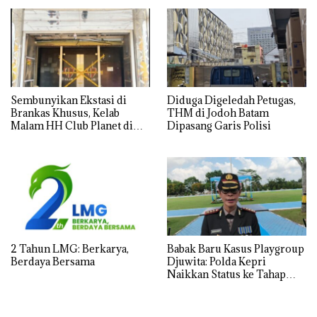
Jadi Sorotan
Sembunyikan Ekstasi di
Diduga Digeledah Petugas,
Brankas Khusus, Kelab
THM di Jodoh Batam
Malam HH Club Planet di
Dipasang Garis Polisi
Batam Digerebek Bareskrim
Polri
2 Tahun LMG: Berkarya,
Babak Baru Kasus Playgroup
Berdaya Bersama
Djuwita: Polda Kepri
Naikkan Status ke Tahap
Penyidikan!