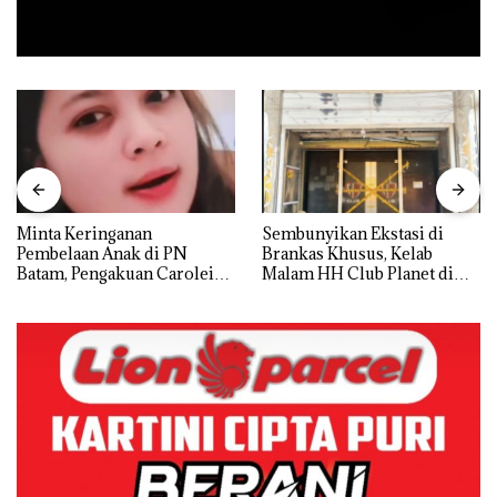
Minta Keringanan
Sembunyikan Ekstasi di
Pembelaan Anak di PN
Brankas Khusus, Kelab
Batam, Pengakuan Carolein
Malam HH Club Planet di
Parewang di TikTok Justru
Batam Digerebek Bareskrim
Jadi Sorotan
Polri