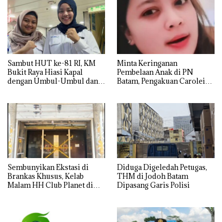
Sambut HUT ke-81 RI, KM
Minta Keringanan
Bukit Raya Hiasi Kapal
Pembelaan Anak di PN
dengan Umbul-Umbul dan
Batam, Pengakuan Carolein
Ornamen Kemerdekaan
Parewang di TikTok Justru
Jadi Sorotan
Sembunyikan Ekstasi di
Diduga Digeledah Petugas,
Brankas Khusus, Kelab
THM di Jodoh Batam
Malam HH Club Planet di
Dipasang Garis Polisi
Batam Digerebek Bareskrim
Polri