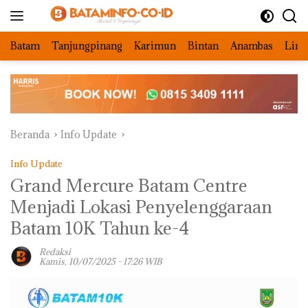
Langsung
ke
konten
Batam
Tanjungpinang
Karimun
Bintan
Anambas
Ling
Beranda
Info Update
Info Update
Grand Mercure Batam Centre
Menjadi Lokasi Penyelenggaraan
Batam 10K Tahun ke-4
Redaksi
Kamis, 10/07/2025 - 17:26 WIB