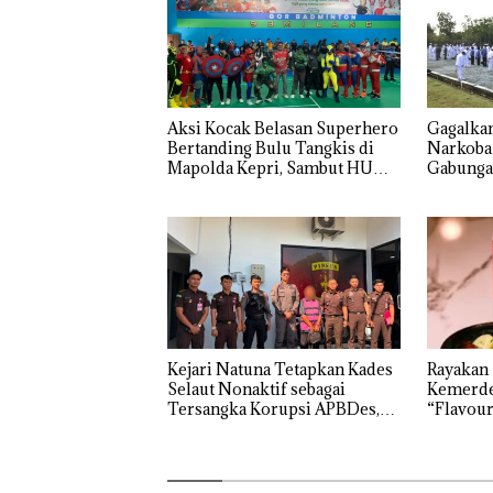
Aksi Kocak Belasan Superhero
Gagalka
Bertanding Bulu Tangkis di
Narkoba
Mapolda Kepri, Sambut HUT
Gabunga
RI Ke-81
Ketamin
di Batam 
Kejari Natuna Tetapkan Kades
Rayakan
Selaut Nonaktif sebagai
Kemerde
Tersangka Korupsi APBDes,
“Flavour
Negara Rugi Rp533 Juta
Grand M