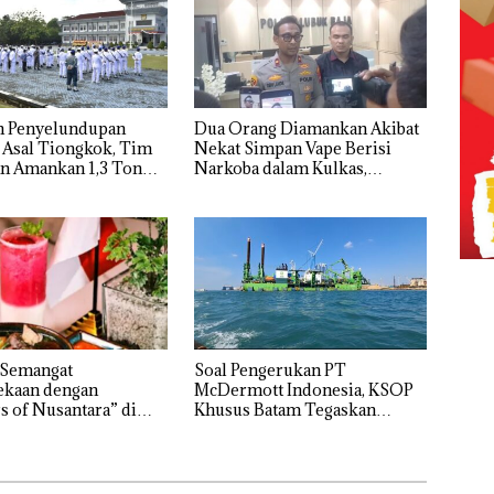
n Penyelundupan
Dua Orang Diamankan Akibat
 Asal Tiongkok, Tim
Nekat Simpan Vape Berisi
n Amankan 1,3 Ton
Narkoba dalam Kulkas,
e dari MV KING SUN
Kapolsek: Diedarkan dengan
‎
Harga 2,5
 Semangat
‎Soal Pengerukan PT
kaan dengan
McDermott Indonesia, KSOP
s of Nusantara” di
Khusus Batam Tegaskan
ercure Batam Centre
Perizinan Ada di BP Batam