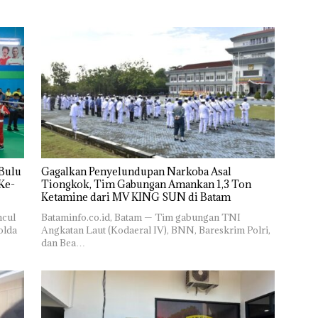
 Bulu
Gagalkan Penyelundupan Narkoba Asal
Ke-
Tiongkok, Tim Gabungan Amankan 1,3 Ton
Ketamine dari MV KING SUN di Batam ‎
ncul
‎​Bataminfo.co.id, Batam — Tim gabungan TNI
olda
Angkatan Laut (Kodaeral IV), BNN, Bareskrim Polri,
dan Bea…