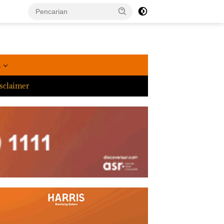
a
sclaimer