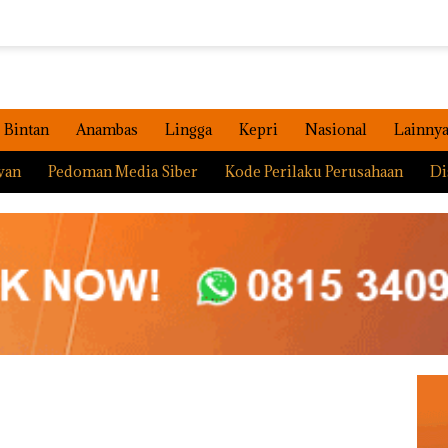
Bintan
Anambas
Lingga
Kepri
Nasional
Lainny
wan
Pedoman Media Siber
Kode Perilaku Perusahaan
Di